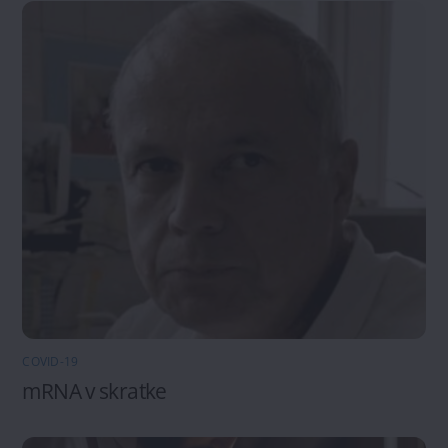
COVID-19
mRNA v skratke