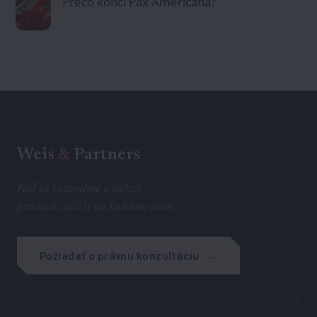
Prečo končí Pax Americana?
Weis
&
Partners
Keď sa rozhoduje o vašich
právach, záleží na každom slove.
Požiadať o právnu konzultáciu