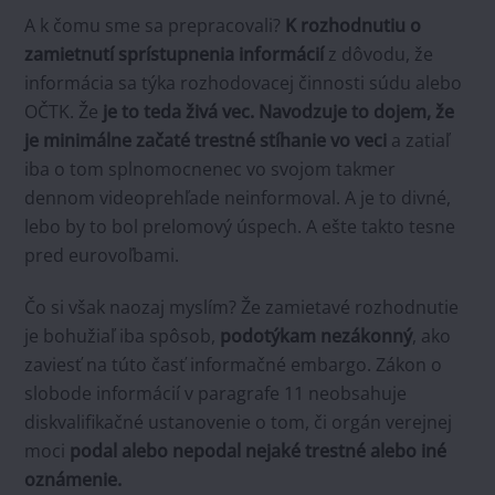
A k čomu sme sa prepracovali?
K rozhodnutiu o
zamietnutí sprístupnenia informácií
z dôvodu, že
informácia sa týka rozhodovacej činnosti súdu alebo
OČTK. Že
je to teda živá vec.
Navodzuje to dojem, že
je minimálne začaté trestné stíhanie vo veci
a zatiaľ
iba o tom splnomocnenec vo svojom takmer
dennom videoprehľade neinformoval. A je to divné,
lebo by to bol prelomový úspech. A ešte takto tesne
pred eurovoľbami.
Čo si však naozaj myslím? Že zamietavé rozhodnutie
je bohužiaľ iba spôsob,
podotýkam nezákonný
, ako
zaviesť na túto časť informačné embargo. Zákon o
slobode informácií v paragrafe 11 neobsahuje
diskvalifikačné ustanovenie o tom, či orgán verejnej
moci
podal alebo nepodal nejaké trestné alebo iné
oznámenie.