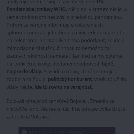
analyzuje, venuje svoj čas problematike
tzv.
Pandemickej zmluvy WHO.
Nič o nej v štatúte nie je. A
téma vonkoncom nesúvisí s predošlou pandémiou.
Pritom sa verejne informuje o rokovaniach
splnomocnenca a jeho tímu s ministerkou cez konto
na Telegrame. Spravodlivo treba podotknúť, že ide o
mimoriadne záslužnú činnosť, to nemožno za
žiadnych okolností namietať. Len keď sa my pýtame
na konkrétne kroky, dostaneme odpoveď:
tajné,
najprv do vlády.
A ak ide o tému, ktorá rezonuje a
zaoberá sa ňou aj
politický konkurent
, vtedy to už do
vlády nejde.
Ide to rovno na verejnosť.
Bojovali sme proti cenzúre? Bojovali. Zmenilo sa
niečo? Asi áno. Ale nie u nás. Priskoro po voľbách ste
zabudli na Voltaira.