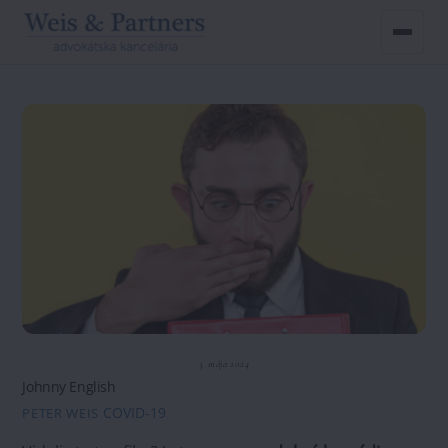
Skip
to
content
3. mája 2024
Johnny English
COVID-19
PETER WEIS