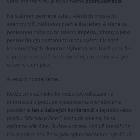
Videli ste ten film? Je to pomerne
dobrá
komédia
.
Na štátnom pohrebe zabijú všetkých britských
agentov MI5. Náhodou prežije iba jeden. A stane sa
poslednou nádejou britského impéria. Johnny a jeho
poskok Bough dostanú za úlohu vyšetriť krádež
korunovačných klenotov. Výborná vec. Uvažujem, že
si ju pozriem opäť. Tento úvod nijako nesúvisí s tým,
o čom chcem písať.
A teraz k nosnej téme.
Keďže sme už niekoľko mesiacov odkázaní na
informácie o postupe vyšetrovania menežovania
pandémie
len z tlačových konferencií
a fejsbúkového
profilu
“Martina a Peter”
, rozhodli sme sa, že sa
opýtame oficiálne. Slušne a vecne. Keď už pre nič iné,
tak aspoň preto, že sa pán splnomocnenec pýtal ľudí