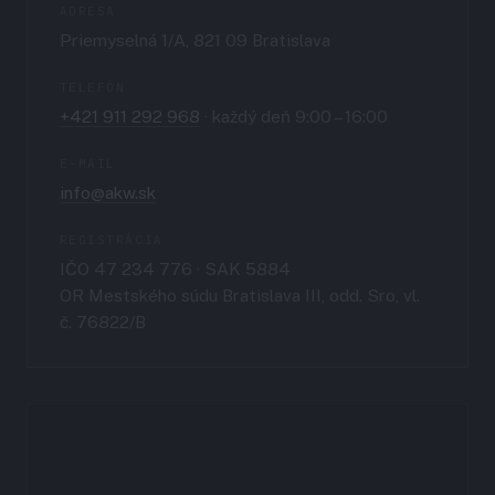
ADRESA
Priemyselná 1/A, 821 09 Bratislava
TELEFÓN
+421 911 292 968
· každý deň 9:00 – 16:00
E-MAIL
info@akw.sk
REGISTRÁCIA
IČO 47 234 776 · SAK 5884
OR Mestského súdu Bratislava III, odd. Sro, vl.
č. 76822/B