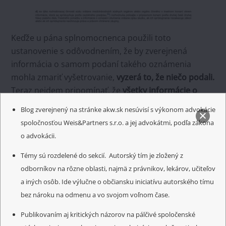
Keďže u pána splnomocnenca použili toto
ustanovenie s odôvodnením, že by zverejnená
informácia o samom podaní takého oznámenia
mohla zmariť vyšetrovanie,
vyzerá to, že niečo podali.
Teraz nejdem pripomínať, že
všetky informácie o
celoplošnom testovaní a porušeniach zákonov sú
Blog zverejnený na stránke akw.sk nesúvisí s výkonom advokácie
verejnosti roky známe
.
Nie je tam už čo vyšetriť. A
spoločnosťou Weis&Partners s.r.o. a jej advokátmi, podľa zákona
teda nie je ani čo zmariť. Tam sa má vznášať
o advokácii.
obvinenie.
Nič iné.
Preto je toto rozhodnutie o
nesprístupnení opäť podivné. Akoby účelové.
Témy sú rozdelené do sekcií. Autorský tím je zložený z
odborníkov na rôzne oblasti, najmä z právnikov, lekárov, učiteľov
A tá viazanosť štatútom? Ktorú si sami v predošlom
a iných osôb. Ide výlučne o občiansku iniciatívu autorského tímu
sprístupnení definovali ako absolútnu?
Žiadne
bez nároku na odmenu a vo svojom voľnom čase.
trestné oznámenie nebolo predložené na rokovanie
Publikovaním aj kritických názorov na pálčivé spoločenské
vlády.
Ani informácia o tom, že ho podať treba. Tak