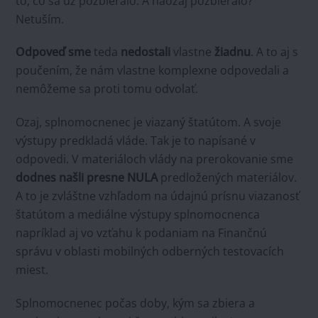
to, čo sa už pozbieralo. A naozaj pozbieralo?
Netuším.
Odpoveď
sme
teda
nedostali
vlastne
žiadnu
. A to aj s
poučením, že nám vlastne komplexne odpovedali a
nemôžeme sa proti tomu odvolať.
Ozaj, splnomocnenec je viazaný štatútom. A svoje
výstupy predkladá vláde. Tak je to napísané v
odpovedi. V materiáloch vlády na prerokovanie sme
dodnes našli presne NULA
predložených materiálov.
A to je zvláštne vzhľadom na údajnú prísnu viazanosť
štatútom a mediálne výstupy splnomocnenca
napríklad aj vo vzťahu k podaniam na Finančnú
správu v oblasti mobilných odberných testovacích
miest.
Splnomocnenec počas doby, kým sa zbiera a