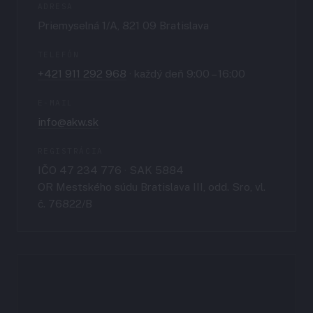
ADRESA
Priemyselná 1/A, 821 09 Bratislava
TELEFÓN
+421 911 292 968
· každý deň 9:00 – 16:00
E-MAIL
info@akw.sk
REGISTRÁCIA
IČO 47 234 776 · SAK 5884
OR Mestského súdu Bratislava III, odd. Sro, vl.
č. 76822/B