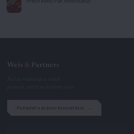
Prečo končí Pax Americana?
Weis
&
Partners
Keď sa rozhoduje o vašich
právach, záleží na každom slove.
Požiadať o právnu konzultáciu