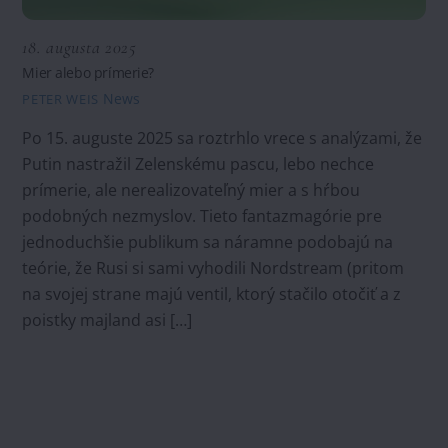
18. augusta 2025
Mier alebo prímerie?
News
PETER WEIS
Po 15. auguste 2025 sa roztrhlo vrece s analýzami, že
Putin nastražil Zelenskému pascu, lebo nechce
prímerie, ale nerealizovateľný mier a s hŕbou
podobných nezmyslov. Tieto fantazmagórie pre
jednoduchšie publikum sa náramne podobajú na
teórie, že Rusi si sami vyhodili Nordstream (pritom
na svojej strane majú ventil, ktorý stačilo otočiť a z
poistky majland asi […]