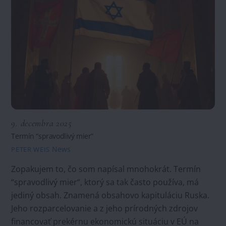
9. decembra 2025
Termín “spravodlivý mier”
News
PETER WEIS
Zopakujem to, čo som napísal mnohokrát. Termín
“spravodlivý mier“, ktorý sa tak často používa, má
jediný obsah. Znamená obsahovo kapituláciu Ruska.
Jeho rozparcelovanie a z jeho prírodných zdrojov
financovať prekérnu ekonomickú situáciu v EÚ na