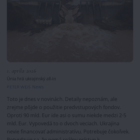
1. apríla 2026
Únia hrá ukrajinský all-in
News
PETER WEIS
Toto je dnes v novinách. Detaily nepoznám, ale
zrejme pôjde o použitie predvstupových fondov.
Oproti 90 mld. Eur ide asi o sumu niekde medzi 2-5
mld. Eur. Vypovedá to o dvoch veciach. Ukrajina
nevie financovať administratívu. Potrebuje čokoľvek.
Potvrdzuje sa, že nemá reálny prístup k