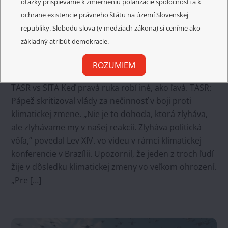
otázky prispievame k zmierneniu polarizácie spoločnosti a k
ochrane existencie právneho štátu na území Slovenskej
republiky. Slobodu slova (v medziach zákona) si ceníme ako
18. novembra 2025
základný atribút demokracie.
Vatikán proti prírode
ROZUMIEM
News
PETER WEIS
TASR vs SITA Keď pravá ruka robí iné, ako ľavá. TASR:
Pápež skritizoval vlády za nečinnosť v boji proti
klimatickej zmene. „Nie je to dohoda, ktorá zlyháva,
ale zlyhávame my v našej reakcii. Zlyháva politická
vôľa,“ povedal Lev XIV. vo videu v rámci klimatickej
konferencie v Brazílii. Upozornil, že jeden z troch ľudí
žije v dôsledku klimatickej zmeny vo veľkom ohrození.
„Pre […]