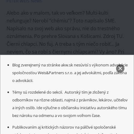
News
PETER WEIS
Alebo ako v malom, tak vo veľkom? Multi-kulti
nefunguje? Nerobí “chémiu”? Toto napísalo SME.
Napísalo na svoj web ako správu, nie do trestného
oznámenia. Po prehre Slovana s Košicami. Zdroj TU.
Čierni chlapci. No fuj. A treba s tým niečo robiť… Ja
neviem, čo sa robí s čiernymi chlapcami? Vy áno? Pri
podaní vysvetlenia to […]
Blog zverejnený na stránke akw.sk nesúvisí s výkonom advokácie
spoločnosťou Weis&Partners s.r.o. a jej advokátmi, podľa zákona
o advokácii.
Témy sú rozdelené do sekcií. Autorský tím je zložený z
odborníkov na rôzne oblasti, najmä z právnikov, lekárov, učiteľov
a iných osôb. Ide výlučne o občiansku iniciatívu autorského tímu
bez nároku na odmenu a vo svojom voľnom čase.
Publikovaním aj kritických názorov na pálčivé spoločenské