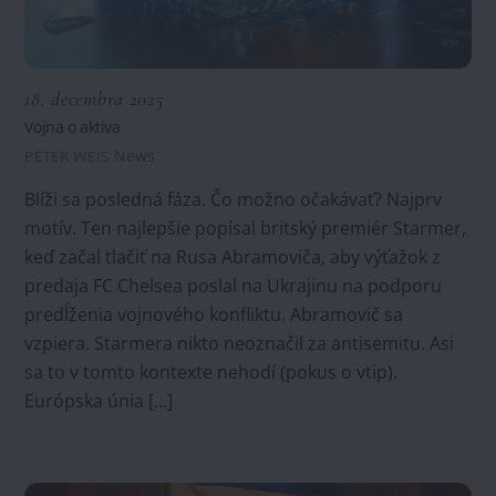
18. decembra 2025
Vojna o aktíva
News
PETER WEIS
Blíži sa posledná fáza. Čo možno očakávať? Najprv
motív. Ten najlepšie popísal britský premiér Starmer,
keď začal tlačiť na Rusa Abramoviča, aby výťažok z
predaja FC Chelsea poslal na Ukrajinu na podporu
predĺženia vojnového konfliktu. Abramovič sa
vzpiera. Starmera nikto neoznačil za antisemitu. Asi
sa to v tomto kontexte nehodí (pokus o vtip).
Európska únia […]