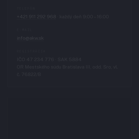
TELEFÓN
+421 911 292 968
· každý deň 9:00 – 16:00
E-MAIL
info@akw.sk
REGISTRÁCIA
IČO 47 234 776 · SAK 5884
OR Mestského súdu Bratislava III, odd. Sro, vl.
č. 76822/B