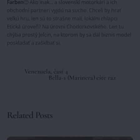
Farben
🙂 Ako inak… a slovenskí motorkári a ich
obchodní partneri vyjdú na sucho. Chceli by hrať
veľkú hru, len sú to strašne malí, lokálni chlapci.
Etická úroveň? Na úrovni Chodorkovského. Len tu
chýba prostý Jeľcin, na ktorom by sa dal biznis model
poskladať a zašklbať si.
Venezuela, časť 4
Bella-1 (Marinera) ešte raz
Related Posts