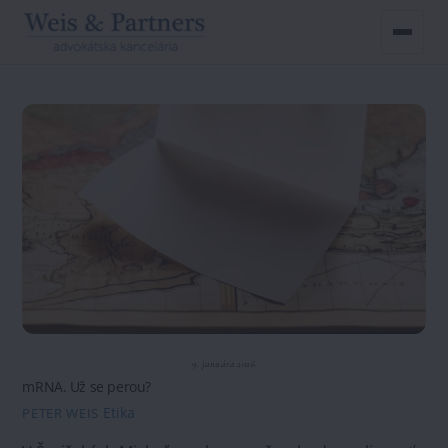
Skip
to
content
9. januára 2026
mRNA. Už se perou?
Etika
PETER WEIS