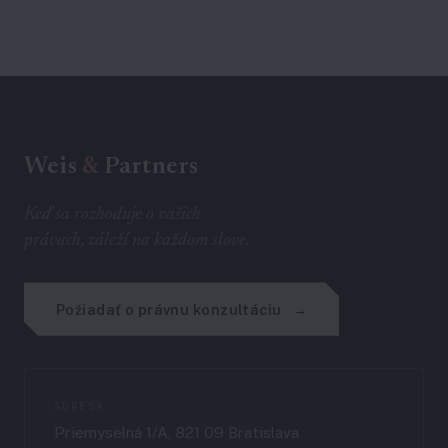
Weis
&
Partners
Keď sa rozhoduje o vašich
právach, záleží na každom slove.
Požiadať o právnu konzultáciu
ADRESA
Priemyselná 1/A, 821 09 Bratislava