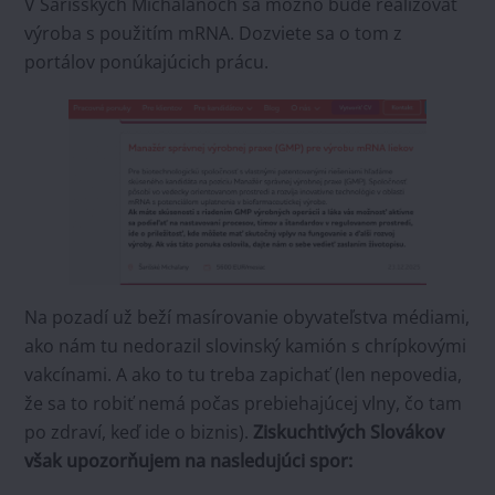
V Šarišských Michaľanoch sa možno bude realizovať
výroba s použitím mRNA. Dozviete sa o tom z
portálov ponúkajúcich prácu.
Na pozadí už beží masírovanie obyvateľstva médiami,
ako nám tu nedorazil slovinský kamión s chrípkovými
vakcínami. A ako to tu treba zapichať (len nepovedia,
že sa to robiť nemá počas prebiehajúcej vlny, čo tam
po zdraví, keď ide o biznis).
Ziskuchtivých Slovákov
však upozorňujem na nasledujúci spor: