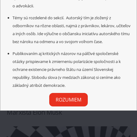
o advokácii.
Témy sú rozdelené do sekcií. Autorský tím je zložený z
odborníkov na rôzne oblasti, najmä z právnikov, lekárov, učiteľov
a iných osôb. Ide výlučne o občiansku iniciatívu autorského tímu
bez nároku na odmenu a vo svojom voľnom čase.
Publikovaním aj kritických názorov na pálčivé spoločenské
otázky prispievame k zmierneniu polarizácie spoločnosti a k
ochrane existencie právneho štátu na území Slovenskej
republiky. Slobodu slova (v medziach zákona) si ceníme ako
základný atribút demokracie.
ROZUMIEM
ETIKA
Marxista Elon Musk