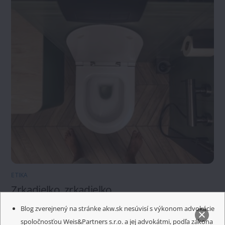
ETIKA
Zrkadielko, zrkadielko
Blog zverejnený na stránke akw.sk nesúvisí s výkonom advokácie
spoločnosťou Weis&Partners s.r.o. a jej advokátmi, podľa zákona