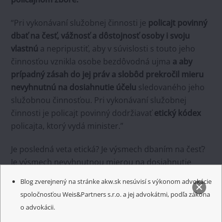
“Pri vykonávaní služobnej činnosti je
policajt povinný
dbať na česť, vážnosť a dôstojnosť osoby i svoju
vlastnú
a nepripustiť, aby v súvislosti s touto jeho
činnosťou vznikla osobe bezdôvodná ujma
a aby
prípadný zásah do jej práv a slobôd prekročil mieru
nevyhnutnú na dosiahnutie účelu
sledovaného jeho
služobnou činnosťou. Pri vykonávaní služobnej
činnosti je policajt povinný dodržiavať
etický kódex
policajta, ktorý vydá minister.”
Je posledná veta etická? Je výsmech dbaním na česť?
Je výsmech nevyhnutnou mierou na dosiahnutie
účelu? Ak to tak dotyčný policajt vyhodnocuje, mal by
Blog zverejnený na stránke akw.sk nesúvisí s výkonom advokácie
zrejme vyzliecť uniformu. Určite existujú povolania,
spoločnosťou Weis&Partners s.r.o. a jej advokátmi, podľa zákona
kde sa dá ventilovať na úkor iných pri nerešpektovaní
o advokácii.
ústavy a zákonných ustanovení. A s menším rizikom