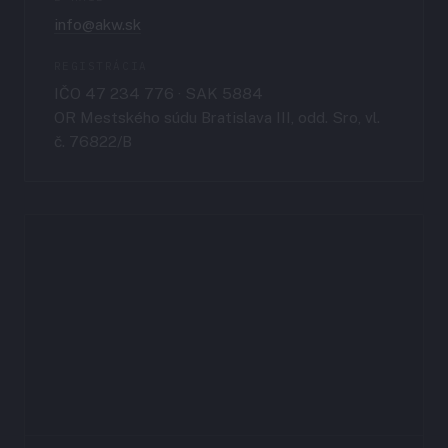
info@akw.sk
REGISTRÁCIA
IČO 47 234 776 · SAK 5884
OR Mestského súdu Bratislava III, odd. Sro, vl.
č. 76822/B