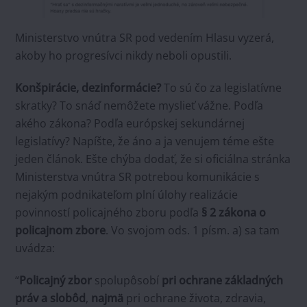
Ministerstvo vnútra SR pod vedením Hlasu vyzerá,
akoby ho progresívci nikdy neboli opustili.
Konšpirácie, dezinformácie?
To sú čo za legislatívne
skratky? To snáď nemôžete myslieť vážne. Podľa
akého zákona? Podľa európskej sekundárnej
legislatívy? Napíšte, že áno a ja venujem téme ešte
jeden článok. Ešte chýba dodať, že si oficiálna stránka
Ministerstva vnútra SR potrebou komunikácie s
nejakým podnikateľom plní úlohy realizácie
povinností policajného zboru podľa
§ 2 zákona o
policajnom zbore
. Vo svojom ods. 1 písm. a) sa tam
uvádza:
“
Policajný zbor
spolupôsobí
pri ochrane základných
práv a slobôd
,
najmä
pri ochrane života, zdravia,