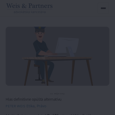
Skip
to
content
22. mája 2024
Hlas definitívne opúšťa alternatívu
Etika
,
Právo
PETER WEIS