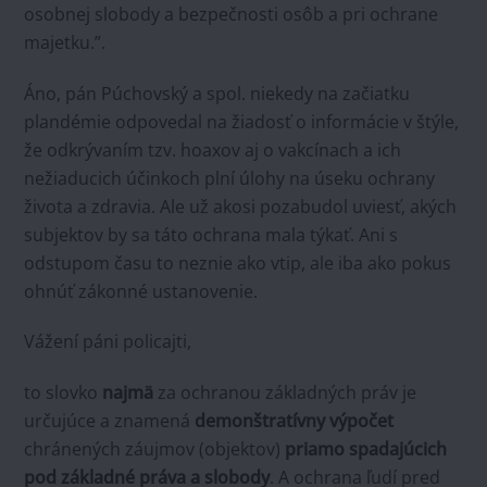
osobnej slobody a bezpečnosti osôb a pri ochrane
majetku.”.
Áno, pán Púchovský a spol. niekedy na začiatku
plandémie odpovedal na žiadosť o informácie v štýle,
že odkrývaním tzv. hoaxov aj o vakcínach a ich
nežiaducich účinkoch plní úlohy na úseku ochrany
života a zdravia. Ale už akosi pozabudol uviesť, akých
subjektov by sa táto ochrana mala týkať. Ani s
odstupom času to neznie ako vtip, ale iba ako pokus
ohnúť zákonné ustanovenie.
Vážení páni policajti,
to slovko
najmä
za ochranou základných práv je
určujúce a znamená
demonštratívny výpočet
chránených záujmov (objektov)
priamo spadajúcich
pod základné práva a slobody
. A ochrana ľudí pred