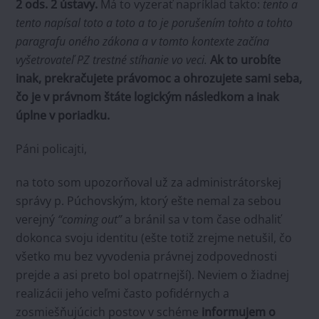
2 ods. 2 ústavy.
Má to vyzerať napríklad takto:
tento a
tento napísal toto a toto a to je porušením tohto a tohto
paragrafu oného zákona a v tomto kontexte začína
vyšetrovateľ PZ trestné stíhanie vo veci.
Ak to urobíte
inak, prekračujete právomoc a ohrozujete sami seba,
čo je v právnom štáte logickým následkom a inak
úplne v poriadku.
Páni policajti,
na toto som upozorňoval už za administrátorskej
správy p. Púchovským, ktorý ešte nemal za sebou
verejný
“coming out”
a bránil sa v tom čase odhaliť
dokonca svoju identitu (ešte totiž zrejme netušil, čo
všetko mu bez vyvodenia právnej zodpovednosti
prejde a asi preto bol opatrnejší). Neviem o žiadnej
realizácii jeho veľmi často pofidérnych a
zosmiešňujúcich postov v schéme
informujem o