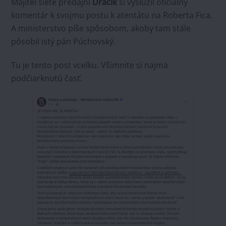
Majiteľ siete predajní
Dráčik
si vyslúžil oficiálny
komentár k svojmu postu k atentátu na Roberta Fica.
A ministerstvo píše spôsobom, akoby tam stále
pôsobil istý pán Púchovský.
Tu je tento post vcelku. Všimnite si najmä
podčiarknutú časť.