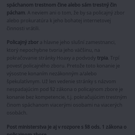
spáchanom trestnom čine alebo sám trestný čin
pácham
. A neviem ani o tom, že by sa policajný zbor
alebo prokuratúra k jeho bohatej internetovej
činnosti vrátili.
Policajný zbor
a hlavne jeho slušní zamestnanci,
ktorý nepochybne tvoria jeho väčšinu, na
pokračovanie stránky Hoaxy a podvody
trpia
. Trpí
povesť policajného zboru. Pretože toto konanie je
výsostne konaním nezákonným a/alebo
špekulatívnym. Už len vedenie stránky s názvom
nespadajúcim pod §2 zákona o policajnom zbore je
konanie bez kompetencie, t.j. pokračujúcim trestným
činom spáchanom viacerými osobami na viacerých
osobách.
Post ministerstva je aj v rozpore s §8 ods. 1 zákona o
policajnom zbore.