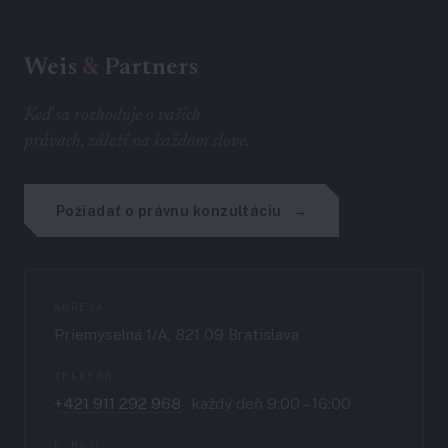
Weis
&
Partners
Keď sa rozhoduje o vašich
právach, záleží na každom slove.
Požiadať o právnu konzultáciu
ADRESA
Priemyselná 1/A, 821 09 Bratislava
TELEFÓN
+421 911 292 968
· každý deň 9:00 – 16:00
E-MAIL