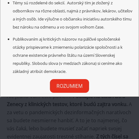
privodenia si trestného stíhania.
Témy sú rozdelené do sekcií. Autorský tím je zložený z
odborníkov na rôzne oblasti, najmä z právnikov, lekárov, učiteľov
A že existuje nejaký dezinformačný pandemický
a iných osôb. Ide výlučne o občiansku iniciatívu autorského tímu
naratív? Tak povedzte, aký? Na konkrétne
bez nároku na odmenu a vo svojom voľnom čase.
pripomienky vám rád konkrétne odpoviem.
Ak sa
Publikovaním aj kritických názorov na pálčivé spoločenské
máte potrebu z týchto tém vysmievať, práve hovoríte
otázky prispievame k zmierneniu polarizácie spoločnosti a k
k viac ako 50 percentám všetkých voličov (tých
ochrane existencie právneho štátu na území Slovenskej
neočkovaných), ktorý práve zbystrili pozornosť.
republiky. Slobodu slova (v medziach zákona) si ceníme ako
Takže
splnomocnenec vlády nie je aj váš projekt
?
základný atribút demokracie.
Hlas sa k nemu nehlási? Nemusíte odpovedať, z toho
postu odpoveď priam srší. Všetkým je všetko jasné.
ROZUMIEM
Ale jedno Vám ešte poviem.
Počkajte na čísla Astra
Zenecy z klinických testov, ktoré budú zajtra vonku.
A
za vetu o pandemických dezinformačných naratívoch
sa budete nesmierne hanbiť. A to je to najmenej, čo
vás čaká, lebo budete musieť začať napriek svojej
evidentnej zaujatosti trestné stíhanie.
Z tých čísel sa