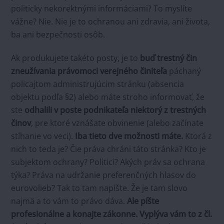
politicky nekorektnými informáciami? To myslíte
vážne? Nie. Nie je to ochranou ani zdravia, ani života,
ba ani bezpečnosti osôb.
Ak produkujete takéto posty, je to
buď trestný čin
zneužívania právomoci verejného činiteľa
páchaný
policajtom administrujúcim stránku (absencia
objektu podľa §2) alebo máte stroho informovať, že
ste
odhalili v poste podnikateľa
niektorý z trestných
činov
, pre ktoré vznášate obvinenie (alebo začínate
stíhanie vo veci).
Iba tieto dve možnosti máte.
Ktorá z
nich to teda je? Čie práva chráni táto stránka? Kto je
subjektom ochrany? Politici? Akých práv sa ochrana
týka? Práva na udržanie preferenčných hlasov do
eurovolieb? Tak to tam napíšte. Že je tam slovo
najmä a to vám to právo dáva.
Ale píšte
profesionálne a konajte zákonne. Vyplýva vám to z čl.