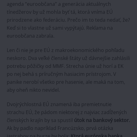
agenda “euroobčana” a generácia aktuálnych
tínedžerov by už mohla byť tá, ktorá vníma EÚ
prirodzene ako federáciu. Prečo im to teda nedať, že?
Keď si to vlastne už sami vypýtajú. Reklama na
euroobčana zabrala.
Len či nie je pre EÚ z makroekonomického pohľadu
neskoro. Dva veľké členské štáty už dávnejšie zahlásili
potrebu pôžičky od MMF. Strecha únie už horí a EK
po nej behá s príručným hasiacim prístrojom. V
panike nerobí všetko pre hasenie, ale maká na tom,
aby oheň nikto nevidel.
Dvojrýchlostná EÚ znamená iba premietnutie
strachu EÚ, že pádom niektorej z najviac zadĺžených
členských krajín by sa spustil
útok na bankový sektor.
Ak by padlo napríklad Francúzsko, prvá otázka
jastrabov na burze by bola:
Ktorá európska banka