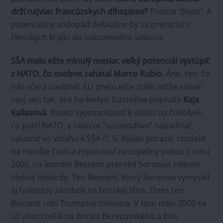
drží najviac francúzskych dlhopisov?
Pozícia
“Short”.
A
potenciálny vodopád defaultov by sa presunul z
členských krajín do súkromného sektora.
SŠA malo ešte minulý mesiac veľký potenciál vystúpiť
z NATO, čo osobne zahatal Marco Rubio.
Áno, ten, čo
nás včera navštívil. EÚ preto ešte stále môže snívať
svoj sen tak, ako ho kedysi čiastočne popísala
Kaja
Kallasová
. Rusko vyprovokovať k útoku na čokoľvek,
čo patrí NATO, v odozve “spravodlivo” napadnúť,
uplatniť vo vzťahu k SŠA čl. 5, Rusko poraziť, rozdeliť
na menšie časti a zopakovať neúspešný pokus z roku
2000, na ktorom Bessent prerobil Sorosovi celkom
slušné miliardy. Ten Bessent, ktorý Sorosovi vymyslel
aj hviezdny zárobok na britskej libre. Dnes ten
Bessent robí Trumpovi ministra. V tom roku 2000 sa
už všetci tešili na Borisa Berezovského a boli