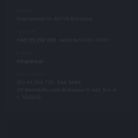
ADRESA
Priemyselná 1/A, 821 09 Bratislava
TELEFÓN
+421 911 292 968
· každý deň 9:00 – 16:00
E-MAIL
info@akw.sk
REGISTRÁCIA
IČO 47 234 776 · SAK 5884
OR Mestského súdu Bratislava III, odd. Sro, vl.
č. 76822/B