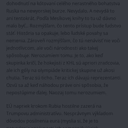
dohodnutí na kótovaní celého nerastného bohatstva
Ruska na newyorskej burze. Nevydalo. A nevydá to
ani tentokrát. Podľa Mesíkovej knihy to tu už dávno
malo byť… Rozmýšľam, čo tento prístup bude ľudstvo
stáť. História sa opakuje, lebo ľudské povahy sa
nemenia. Zároveň rozmýšľam, čo tú nenávisť nie voči
jednotlivcom, ale voči národnosti ako takej
spôsobuje. Nerozumiem tomu. Je to, ako keď
skupinka kričí, že hokejisti z KHL sú apriori zradcovia,
ale ich góly na olympiáde kritickej skupine už akosi
chutia. Teraz sú ticho. Teraz ich dávajú reprezentanti.
Ozvú sa až keď náhodou práve oni spôsobia, že
nepostúpime ďalej. Naozaj tomu nerozumiem.
EÚ napriek krokom Rubia hostilne zazerá na
Trumpovu administratívu. Nesprávnym výkladom
dôvodov posilnenia eura (myslia si, že je to