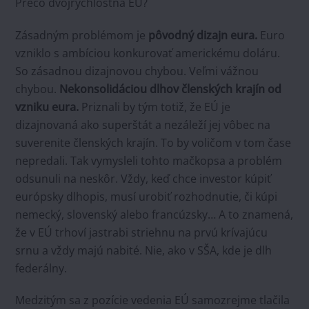
Prečo dvojrýchlostná EÚ?
Zásadným problémom je
pôvodný dizajn eura.
Euro
vzniklo s ambíciou konkurovať americkému doláru.
So zásadnou dizajnovou chybou. Veľmi vážnou
chybou.
Nekonsolidáciou dlhov členských krajín od
vzniku eura.
Priznali by tým totiž, že EÚ je
dizajnovaná ako superštát a nezáleží jej vôbec na
suverenite členských krajín. To by voličom v tom čase
nepredali. Tak vymysleli tohto mačkopsa a problém
odsunuli na neskôr. Vždy, keď chce investor kúpiť
európsky dlhopis, musí urobiť rozhodnutie, či kúpi
nemecký, slovenský alebo francúzsky… A to znamená,
že v EÚ trhoví jastrabi striehnu na prvú krívajúcu
srnu a vždy majú nabité. Nie, ako v SŠA, kde je dlh
federálny.
Medzitým sa z pozície vedenia EÚ samozrejme tlačila