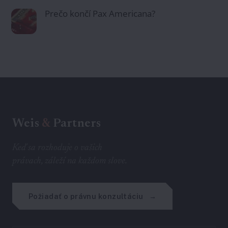
Prečo končí Pax Americana?
Weis
&
Partners
Keď sa rozhoduje o vašich
právach, záleží na každom slove.
Požiadať o právnu konzultáciu