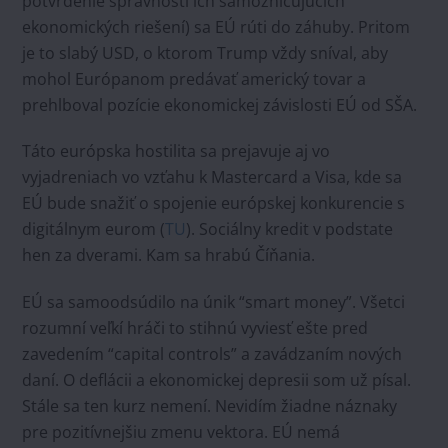
potvrdenie správnosti ich samozničujúcich
ekonomických riešení) sa EÚ rúti do záhuby. Pritom
je to slabý USD, o ktorom Trump vždy sníval, aby
mohol Európanom predávať americký tovar a
prehlboval pozície ekonomickej závislosti EÚ od SŠA.
Táto európska hostilita sa prejavuje aj vo
vyjadreniach vo vzťahu k Mastercard a Visa, kde sa
EÚ bude snažiť o spojenie európskej konkurencie s
digitálnym eurom (
TU
). Sociálny kredit v podstate
hen za dverami. Kam sa hrabú Číňania.
EÚ sa samoodsúdilo na únik “smart money”. Všetci
rozumní veľkí hráči to stihnú vyviesť ešte pred
zavedením “capital controls” a zavádzaním nových
daní. O deflácii a ekonomickej depresii som už písal.
Stále sa ten kurz nemení. Nevidím žiadne náznaky
pre pozitívnejšiu zmenu vektora. EÚ nemá