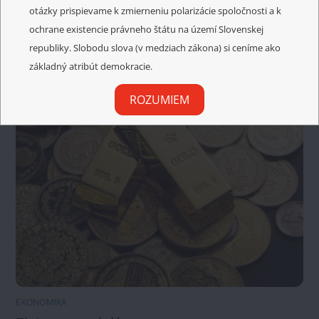
otázky prispievame k zmierneniu polarizácie spoločnosti a k
ochrane existencie právneho štátu na území Slovenskej
republiky. Slobodu slova (v medziach zákona) si ceníme ako
základný atribút demokracie.
ROZUMIEM
EKONOMIKA