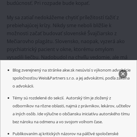
budúcnosť. Pri rozpade bude kopať.
My sa zatiaľ nedokážeme chytiť príležitostí ťažiť z
prebiehajúcej krízy. Nikdy sme neboli bližšie k
možnosti začať budovať slovenské Švajčiarsko z
Mečiarovho plagátu. Slovensko, naopak, vyzerá ako
psychiatrický pacient v okne, ktorému omylom
vysadili liečbu. Nadobudol na chvíľu vedomie, ale má
napriek tomu nutkanie vyskočiť a ublížiť si.
Blog zverejnený na stránke akw.sk nesúvisí s výkonom advokácie
spoločnosťou Weis&Partners s.r.o. a jej advokátmi, podľa zákona
o advokácii.
Hra tieňov
Témy sú rozdelené do sekcií. Autorský tím je zložený z
Celoplošné testovanie, TK – pokračovanie
odborníkov na rôzne oblasti, najmä z právnikov, lekárov, učiteľov
a iných osôb. Ide výlučne o občiansku iniciatívu autorského tímu
bez nároku na odmenu a vo svojom voľnom čase.
Related Posts
Publikovaním aj kritických názorov na pálčivé spoločenské