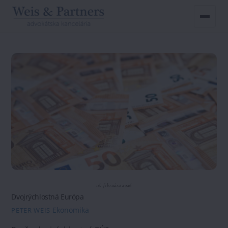
Skip
to
content
16. februára 2026
Dvojrýchlostná Európa
Ekonomika
PETER WEIS