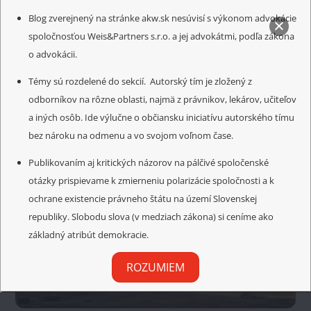
Blog zverejnený na stránke akw.sk nesúvisí s výkonom advokácie
Related Posts
spoločnosťou Weis&Partners s.r.o. a jej advokátmi, podľa zákona
o advokácii.
Témy sú rozdelené do sekcií. Autorský tím je zložený z
odborníkov na rôzne oblasti, najmä z právnikov, lekárov, učiteľov
a iných osôb. Ide výlučne o občiansku iniciatívu autorského tímu
bez nároku na odmenu a vo svojom voľnom čase.
Publikovaním aj kritických názorov na pálčivé spoločenské
otázky prispievame k zmierneniu polarizácie spoločnosti a k
ochrane existencie právneho štátu na území Slovenskej
republiky. Slobodu slova (v medziach zákona) si ceníme ako
základný atribút demokracie.
ROZUMIEM