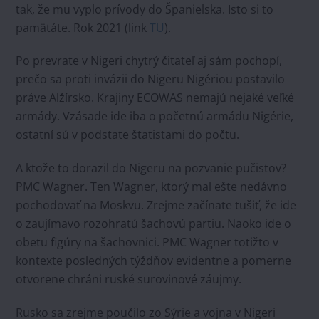
tak, že mu vyplo prívody do Španielska. Isto si to
pamätáte. Rok 2021 (link
TU
).
Po prevrate v Nigeri chytrý čitateľ aj sám pochopí,
prečo sa proti invázii do Nigeru Nigériou postavilo
práve Alžírsko. Krajiny ECOWAS nemajú nejaké veľké
armády. Vzásade ide iba o početnú armádu Nigérie,
ostatní sú v podstate štatistami do počtu.
A ktože to dorazil do Nigeru na pozvanie pučistov?
PMC Wagner. Ten Wagner, ktorý mal ešte nedávno
pochodovať na Moskvu. Zrejme začínate tušiť, že ide
o zaujímavo rozohratú šachovú partiu. Naoko ide o
obetu figúry na šachovnici. PMC Wagner totižto v
kontexte posledných týždňov evidentne a pomerne
otvorene chráni ruské surovinové záujmy.
Rusko sa zrejme poučilo zo Sýrie a vojna v Nigeri