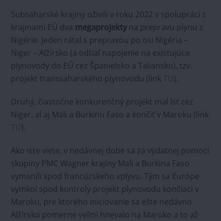
Subsaharské krajiny oživili v roku 2022 v spolupráci s
krajinami EÚ dva
megaprojekty
na prepravu plynu z
Nigérie. Jeden rátal s prepravou po osi Nigéria –
Niger – Alžírsko (a odtiaľ napojenie na existujúce
plynovody do EÚ cez Španielsko a Taliansko), tzv.
projekt transsaharského plynovodu (link
TU
).
Druhý, čiastočne konkurenčný projekt mal ísť cez
Niger, al aj Mali a Burkinu Faso a končiť v Maroku (link
TU
).
Ako iste viete, v nedávnej dobe sa za výdatnej pomoci
skupiny PMC Wagner krajiny Mali a Burkina Faso
vymanili spod francúzskeho vplyvu. Tým sa Európe
vymkol spod kontroly projekt plynovodu končiaci v
Maroku, pre ktorého iniciovanie sa ešte nedávno
Alžírsko pomerne veľmi hnevalo na Maroko a to až