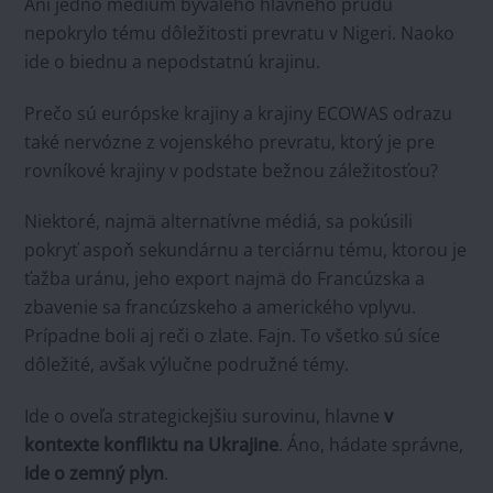
Ani jedno médium bývalého hlavného prúdu
nepokrylo tému dôležitosti prevratu v Nigeri. Naoko
ide o biednu a nepodstatnú krajinu.
Prečo sú európske krajiny a krajiny ECOWAS odrazu
také nervózne z vojenského prevratu, ktorý je pre
rovníkové krajiny v podstate bežnou záležitosťou?
Niektoré, najmä alternatívne médiá, sa pokúsili
pokryť aspoň sekundárnu a terciárnu tému, ktorou je
ťažba uránu, jeho export najmä do Francúzska a
zbavenie sa francúzskeho a amerického vplyvu.
Prípadne boli aj reči o zlate. Fajn. To všetko sú síce
dôležité, avšak výlučne podružné témy.
Ide o oveľa strategickejšiu surovinu, hlavne
v
kontexte konfliktu na Ukrajine
. Áno, hádate správne,
ide o zemný plyn
.