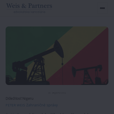
Skip
to
content
22. augusta 2023
Dôležitosť Nigeru
Zahraničné správy
PETER WEIS