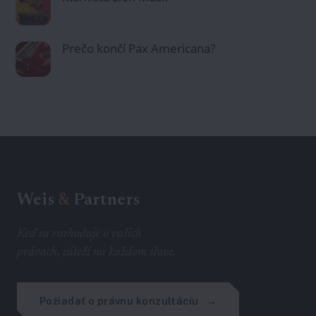
Prečo končí Pax Americana?
Weis
&
Partners
Keď sa rozhoduje o vašich
právach, záleží na každom slove.
Požiadať o právnu konzultáciu