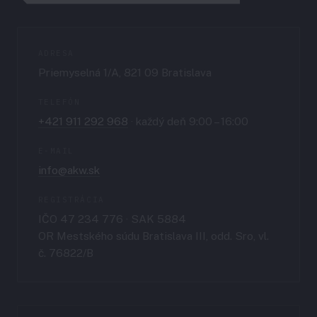
ADRESA
Priemyselná 1/A, 821 09 Bratislava
TELEFÓN
+421 911 292 968
· každý deň 9:00 – 16:00
E-MAIL
info@akw.sk
REGISTRÁCIA
IČO 47 234 776 · SAK 5884
OR Mestského súdu Bratislava III, odd. Sro, vl.
č. 76822/B