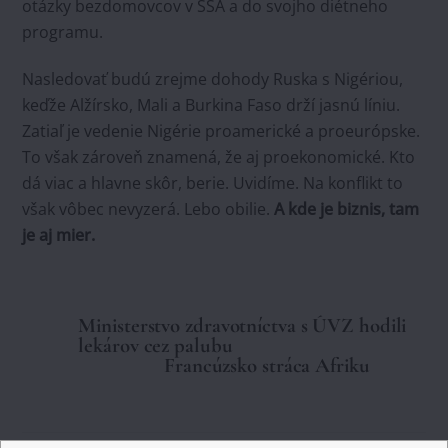
otázky bezdomovcov v SŠA a do svojho diétneho
programu.
Nasledovať budú zrejme dohody Ruska s Nigériou,
keďže Alžírsko, Mali a Burkina Faso drží jasnú líniu.
Zatiaľ je vedenie Nigérie proamerické a proeurópske.
To však zároveň znamená, že aj proekonomické. Kto
dá viac a hlavne skôr, berie. Uvidíme. Na konflikt to
však vôbec nevyzerá. Lebo obilie.
A kde je biznis, tam
je aj mier.
Ministerstvo zdravotníctva s ÚVZ hodili
lekárov cez palubu
Francúzsko stráca Afriku