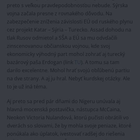
preto s veľkou pravdepodobnosťou nebude. Sýrska
vojna začala presne z rovnakého dôvodu. Na
zabezpečenie zníženia závislosti EÚ od ruského plynu
cez projekt Katar – Sýria – Turecko. Assad dohodu na
tlak Rusov odmietol a SŠA a EÚ sa mu odvďačili
zinscenovanou občianskou vojnou, kde svoj
ekonomicky výhodný part mohol zohrať aj turecký
bazárový paša Erdogan (link
TU
). A tomu sa tam
darilo excelentne. Mohol hrať svojú obľúbenú partiu
na dve strany. A aj ju hral. Nebyť kurdskej otázky. Ale
to je už iná téma.
Aj preto sa pred pár dňami do Nigeru unúvala aj
hlavná mocenská postavička, nástupca McCaina,
Neokon Victoria Nulandová, ktorú pučisti obrátili vo
dverách so slovami, že by mohla svoje peniaze, ktoré
ponúkala ako úplatok, ivestovať radšej do riešenia