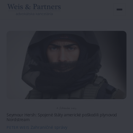
Skip
to
content
8. februára 2023
Seymour Hersh: Spojené štáty americké poškodili plynovod
Nordstream
Zahraničné správy
PETER WEIS