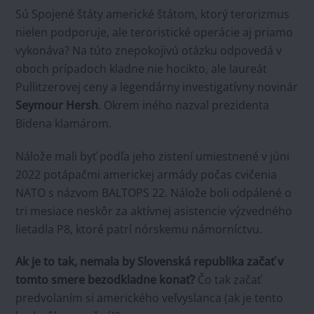
Sú Spojené štáty americké štátom, ktorý terorizmus
nielen podporuje, ale teroristické operácie aj priamo
vykonáva? Na túto znepokojivú otázku odpovedá v
oboch prípadoch kladne nie hocikto, ale laureát
Pullitzerovej ceny a legendárny investigatívny novinár
Seymour Hersh
. Okrem iného nazval prezidenta
Bidena klamárom.
Nálože mali byť podľa jeho zistení umiestnené v júni
2022 potápačmi americkej armády počas cvičenia
NATO s názvom BALTOPS 22. Nálože boli odpálené o
tri mesiace neskôr za aktívnej asistencie výzvedného
lietadla P8, ktoré patrí nórskemu námorníctvu.
Ak je to tak, nemala by Slovenská republika začať v
tomto smere bezodkladne konať?
Čo tak začať
predvolaním si amerického veľvyslanca (ak je tento