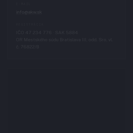
E-MAIL
info@akw.sk
REGISTRÁCIA
IČO 47 234 776 · SAK 5884
OR Mestského súdu Bratislava III, odd. Sro, vl.
č. 76822/B