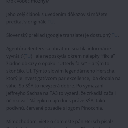
krok vôbec možný)?
Jeho celý článok s uvedením dôkazov si môžete
prečítať v originále
TU
.
Slovenský preklad (google translate) je dostupný
TU
.
Agentúra Reuters sa obratom snažila informácie
vyvrátiť (
TU
) , ale neposkytla okrem nálepky “fikcia”
žiadne dôkazy o opaku. “Utterly false” – a tým to
skončilo. Uf. Týmto slovám legendárneho Herscha,
ktorý je investigatívcom par excellence, iba dodala na
váhe. So SŠA to nevyzerá dobre. Po vymazaní
Jeffreyho Sachsa na TA3 to vyzerá, že zrkadlá začali
účinkovať. Nálepku majú dnes práve SŠA, takú
podivnú, červené pozadie s logom Pinocchia.
Mimochodom, viete o čom ešte pán Hersch písal?