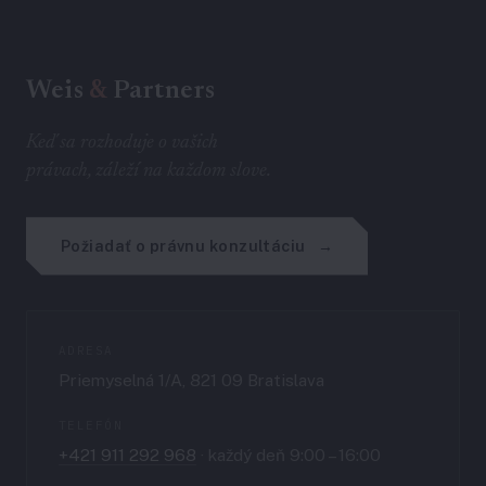
Weis
&
Partners
Keď sa rozhoduje o vašich
právach, záleží na každom slove.
Požiadať o právnu konzultáciu
ADRESA
Priemyselná 1/A, 821 09 Bratislava
TELEFÓN
+421 911 292 968
· každý deň 9:00 – 16:00