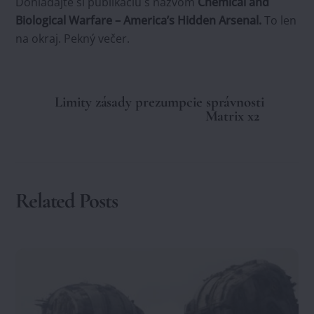
Dohľadajte si publikáciu s názvom
Chemical and
Biological Warfare – America’s Hidden Arsenal.
To len
na okraj. Pekný večer.
Limity zásady prezumpcie správnosti
Matrix x2
Related Posts