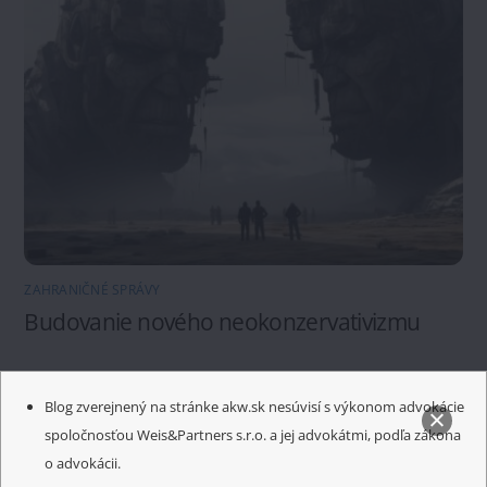
ZAHRANIČNÉ SPRÁVY
Budovanie nového neokonzervativizmu
Blog zverejnený na stránke akw.sk nesúvisí s výkonom advokácie
spoločnosťou Weis&Partners s.r.o. a jej advokátmi, podľa zákona
o advokácii.