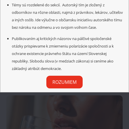
Témy sú rozdelené do sekcií. Autorský tím je zložený z
odborníkov na rôzne oblasti, najmä z právnikov, lekárov, učiteľov
a iných osôb. Ide výlučne o občiansku iniciatívu autorského tímu
bez nároku na odmenu a vo svojom voľnom čase.
Publikovaním aj kritických názorov na pálčivé spoločenské
otázky prispievame k zmierneniu polarizácie spoločnosti a k
ochrane existencie právneho štátu na území Slovenskej
republiky. Slobodu slova (v medziach zákona) si ceníme ako
základný atribút demokracie.
ZAHRANIČNÉ SPRÁVY
Prečo končí Pax Americana?
ROZUMIEM