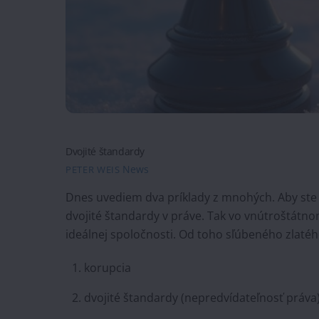
Dvojité štandardy
News
PETER WEIS
Dnes uvediem dva príklady z mnohých. Aby ste vi
dvojité štandardy v práve. Tak vo vnútroštátno
ideálnej spoločnosti. Od toho sľúbeného zlatého
korupcia
dvojité štandardy (nepredvídateľnosť práva)