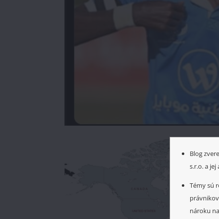
Blog zver
s.r.o. a j
Témy sú r
právnikov,
nároku n