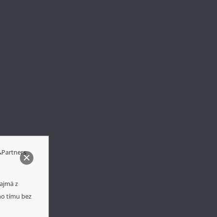
&Partners
najmä z
ého tímu bez