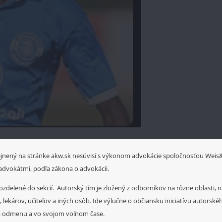
ejnený na stránke akw.sk nesúvisí s výkonom advokácie spoločnosťou Weis
ej advokátmi, podľa zákona o advokácii.
ozdelené do sekcií. Autorský tím je zložený z odborníkov na rôzne oblasti, 
 lekárov, učiteľov a iných osôb. Ide výlučne o občiansku iniciatívu autorsk
a odmenu a vo svojom voľnom čase.