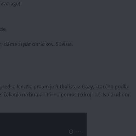
leverage)
cie
m, dáme si pár obrázkov. Súvisia.
predsa len. Na prvom je futbalista z Gazy, ktorého podľa
počas čakania na humanitárnu pomoc (zdroj
TU
). Na druhom