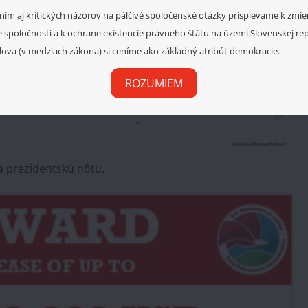
ním aj kritických názorov na pálčivé spoločenské otázky prispievame k zmi
e spoločnosti a k ochrane existencie právneho štátu na území Slovenskej rep
lova (v medziach zákona) si ceníme ako základný atribút demokracie.
ROZUMIEM
a prezidentskú nôtu.