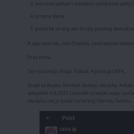
tvorenie peňazí v bankách systémom páky (
priame dane
politické strany ako brzda priamej demokra
A aby som vás, milí čitatelia, neotravoval texto
Prvá téma.
Tej rozumejú chlapi. Futbal. A prístup UEFA.
Izrael vs Rusko. Kontext dodajú obrázky. Avšak 
wikipédie 6.8.2025 zastrelili izraelskí vojaci 
obrázku nie je Izrael označený čiernou farbou.