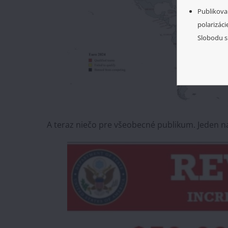
Publikova
polarizáci
Slobodu s
A teraz niečo pre všeobecné publikum. Jeden n