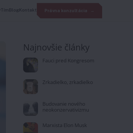
y
Tím
Blog
Kontakt
Právna konzultácia
Najnovšie články
Fauci pred Kongresom
Zrkadielko, zrkadielko
Budovanie nového
neokonzervativizmu
Marxista Elon Musk