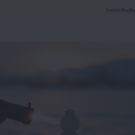
Domov
Služb