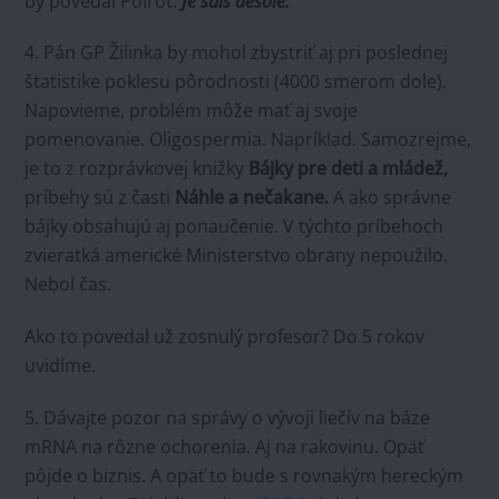
by povedal Poirot:
Je suis desolé.
4. Pán GP Žilinka by mohol zbystriť aj pri poslednej
štatistike poklesu pôrodnosti (4000 smerom dole).
Napovieme, problém môže mať aj svoje
pomenovanie. Oligospermia. Napríklad. Samozrejme,
je to z rozprávkovej knižky
Bájky pre deti a mládež,
príbehy sú z časti
Náhle a nečakane.
A ako správne
bájky obsahujú aj ponaučenie. V týchto príbehoch
zvieratká americké Ministerstvo obrany nepoužilo.
Nebol čas.
Ako to povedal už zosnulý profesor? Do 5 rokov
uvidíme.
5. Dávajte pozor na správy o vývoji liečív na báze
mRNA na rôzne ochorenia. Aj na rakovinu. Opäť
pôjde o biznis. A opäť to bude s rovnakým hereckým