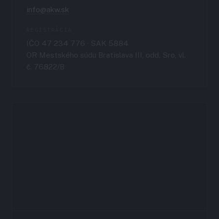
info@akw.sk
REGISTRÁCIA
IČO 47 234 776 · SAK 5884
OR Mestského súdu Bratislava III, odd. Sro, vl.
č. 76822/B