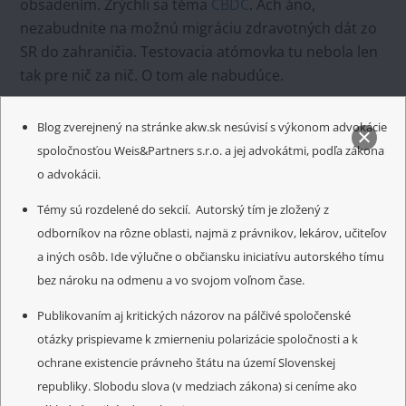
obsadením. Zrýchli sa téma
CBDC
. Ach áno,
nezabudnite na možnú migráciu zdravotných dát zo
SR do zahraničia. Testovacia atómovka tu nebola len
tak pre nič za nič. O tom ale nabudúce.
6. A ešte maličkosť. Ide však o najdôležitejšiu správu.
Blog zverejnený na stránke akw.sk nesúvisí s výkonom advokácie
Saudská Arábia sa zbližuje s Iránom. Tento vzťah
spoločnosťou Weis&Partners s.r.o. a jej advokátmi, podľa zákona
sprostredkúva Čína. Možno sa to na prvý pohľad
o advokácii.
nezdá, ale ide o geopolitický knockout pre SŠA. A
Témy sú rozdelené do sekcií. Autorský tím je zložený z
nedostáva ho do Ruska. Číňania ukazujú SŠA, že sú
odborníkov na rôzne oblasti, najmä z právnikov, lekárov, učiteľov
pripravení na otvorenú konfrontáciu. A signalizujú, že
a iných osôb. Ide výlučne o občiansku iniciatívu autorského tímu
úloha amerického policajta vo svete skončila.
bez nároku na odmenu a vo svojom voľnom čase.
Doplnenie pondelok:
medzitým padla ďalšia banka.
Publikovaním aj kritických názorov na pálčivé spoločenské
Signature
. Ešte to však stále nevyzerá na
otázky prispievame k zmierneniu polarizácie spoločnosti a k
všeobecnejšiu paniku. Skôr sa na pozadí využíva pád
ochrane existencie právneho štátu na území Slovenskej
SVB na poškodenie kryptotrhov.
republiky. Slobodu slova (v medziach zákona) si ceníme ako