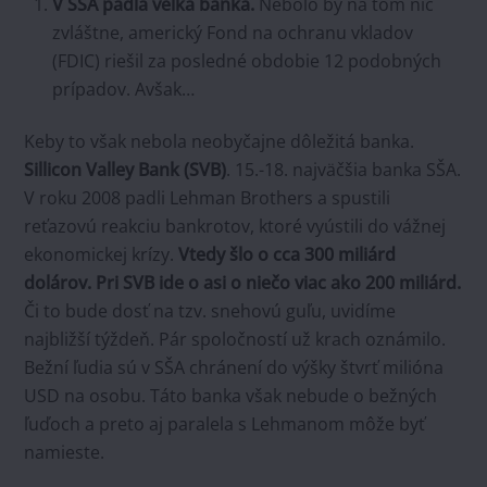
V SŠA padla veľká banka.
Nebolo by na tom nič
zvláštne, americký Fond na ochranu vkladov
(FDIC) riešil za posledné obdobie 12 podobných
prípadov. Avšak…
Keby to však nebola neobyčajne dôležitá banka.
Sillicon Valley Bank (SVB)
. 15.-18. najväčšia banka SŠA.
V roku 2008 padli Lehman Brothers a spustili
reťazovú reakciu bankrotov, ktoré vyústili do vážnej
ekonomickej krízy.
Vtedy šlo o cca 300 miliárd
dolárov. Pri SVB ide o asi o niečo viac ako 200 miliárd.
Či to bude dosť na tzv. snehovú guľu, uvidíme
najbližší týždeň. Pár spoločností už krach oznámilo.
Bežní ľudia sú v SŠA chránení do výšky štvrť milióna
USD na osobu. Táto banka však nebude o bežných
ľuďoch a preto aj paralela s Lehmanom môže byť
namieste.