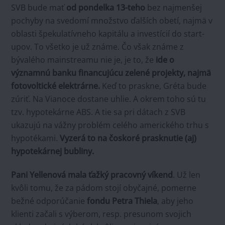
SVB bude mať
od pondelka 13-teho
bez najmenšej
pochyby na svedomí množstvo ďalších obetí, najmä v
oblasti špekulatívneho kapitálu a investícií do start-
upov. To všetko je už známe. Čo však známe z
bývalého mainstreamu nie je, je to, že
ide o
významnú banku financujúcu zelené projekty, najmä
fotovoltické elektrárne.
Keď to praskne, Gréta bude
zúriť. Na Vianoce dostane uhlie. A okrem toho sú tu
tzv. hypotekárne ABS. A tie sa pri dátach z SVB
ukazujú na vážny problém celého amerického trhu s
hypotékami.
Vyzerá to na čoskoré prasknutie (aj)
hypotekárnej bubliny.
Pani Yellenová mala ťažký pracovný víkend
. Už len
kvôli tomu, že za pádom stojí obyčajné, pomerne
bežné odporúčanie
fondu Petra Thiela
, aby jeho
klienti začali s výberom, resp. presunom svojich