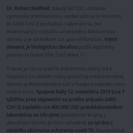
Dr. Robert Redfield
, bývalý šéf CDC, oficiálne
vypovedal pred komisiou zaoberajúcou sa kovidom,
že SARS-CoV-2 pochádza z laboratória, bol
financovaný z rozpočtu amerického Ministerstva
obrany a je výsledkom tzv. gain-of-function.
Inými
slovami, je biologickou zbraňou
podľa legislatívy
platnej na území SŠA. Časť videa
TU
.
A teraz je čas sa vrátiť k dokumentu, ktorý má k
dispozícii na základe našej spoločnej medzinárodnej
aktivity aj Medzinárodný súd v Haagu a napriek tomu
ostáva ticho.
Spojené štáty 12. novembra 2019 (cca 7
týždňov pred objavením sa prvého prípadu SARS-
CoV-2) zaplatilo cca 400.000 USD prevádzkovateľom
laboratória na Ukrajine
(podobnosť krajiny s
aktuálnym dianím je čisto náhodná)
za správu z
výsledku skúmania ochorenia covid-19.
Neuveriteľné,