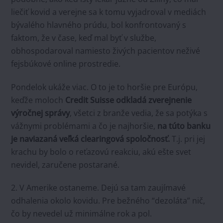
liečiť kovid a verejne sa k tomu vyjadroval v mediách
bývalého hlavného prúdu, bol konfrontovaný s
faktom, že v čase, keď mal byť v službe,
obhospodaroval namiesto živých pacientov neživé
fejsbúkové online prostredie.
Pondelok ukáže viac. O to je to horšie pre Európu,
keďže moloch
Credit Suisse odkladá zverejnenie
výročnej správy
, všetci z branže vedia, že sa potýka s
vážnymi problémami a čo je najhoršie,
na túto banku
je naviazaná veľká clearingová spoločnosť.
T.j. pri jej
krachu by bolo o reťazovú reakciu, akú ešte svet
nevidel, zaručene postarané.
2. V Amerike ostaneme. Dejú sa tam zaujímavé
odhalenia okolo kovidu. Pre bežného “dezoláta” nič,
čo by nevedel už minimálne rok a pol.