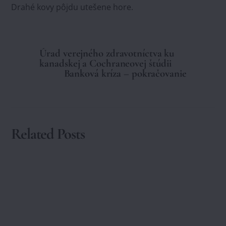
Drahé kovy pôjdu utešene hore.
Úrad verejného zdravotníctva ku
kanadskej a Cochraneovej štúdii
Banková kríza – pokračovanie
Related Posts