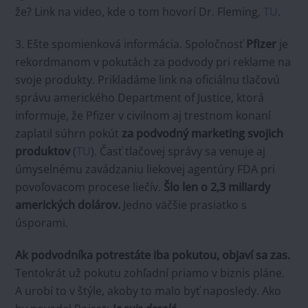
že? Link na video, kde o tom hovorí Dr. Fleming,
TU
.
3. Ešte spomienková informácia. Spoločnosť
Pfizer
je
rekordmanom v pokutách za podvody pri reklame na
svoje produkty. Prikladáme link na oficiálnu tlačovú
správu amerického Department of Justice, ktorá
informuje, že Pfizer v civilnom aj trestnom konaní
zaplatil súhrn pokút
za podvodný marketing svojich
produktov
(
TU
). Časť tlačovej správy sa venuje aj
úmyselnému zavádzaniu liekovej agentúry FDA pri
povoľovacom procese liečív.
Šlo len o 2,3 miliardy
amerických dolárov.
Jedno väčšie prasiatko s
úsporami.
Ak podvodníka potrestáte iba pokutou, objaví sa zas.
Tentokrát už pokutu zohľadní priamo v biznis pláne.
A urobí to v štýle, akoby to malo byť naposledy. Ako