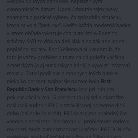
vkladov do iných bánk kvôli nepriaznivým
ekonomickým dátam. Uposlúchnutie tejto výzvy
znamenalo panické výbery, čo spôsobilo situáciu,
ktorá sa volá
“bank run”
. Keďže každá moderná banka
v istom ohľade vykazuje charakteristiky Ponziho
schémy, SVB zo dňa na deň kľakla na základe jednej
poplašnej správy. Pani Yellenová si uvedomila, že
toto je vážny problém a takto sa dá položiť väčšina
amerických (a aj európskych bánk) a vyvolať reťazovú
reakciu. Zatiaľ padli akcie mnohých iných bánk o
niekoľko percent, najhoršie na tom bola
First
Republic Bank v San Franciscu
, kde pri náhlom
poklese akcií o cca 16 percent do jej sídla okamžite
naklusali auditori FDIC a strávili v nej pomerne dlhú
dobu (asi bolo čo riešiť). FRB sa zrejme posledný čas
venovala namiesto “bankovaniu” problémom rodovej
rovnosti medzi zamestnancami a téme LPGTDI. Niečo
podobné, ako keď istý lekár južne od Žiliny, čo mal