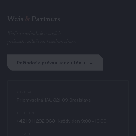
Weis
&
Partners
Keď sa rozhoduje o vašich
právach, záleží na každom slove.
Požiadať o právnu konzultáciu
ADRESA
Priemyselná 1/A, 821 09 Bratislava
TELEFÓN
+421 911 292 968
· každý deň 9:00 – 16:00
E-MAIL