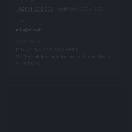
TELEFÓN
+421 911 292 968
· každý deň 9:00 – 16:00
E-MAIL
info@akw.sk
REGISTRÁCIA
IČO 47 234 776 · SAK 5884
OR Mestského súdu Bratislava III, odd. Sro, vl.
č. 76822/B