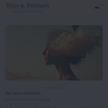
Skip
to
content
20. decembra 2025
BMC SAV a nová štúdia
Domáce správy
PETER WEIS