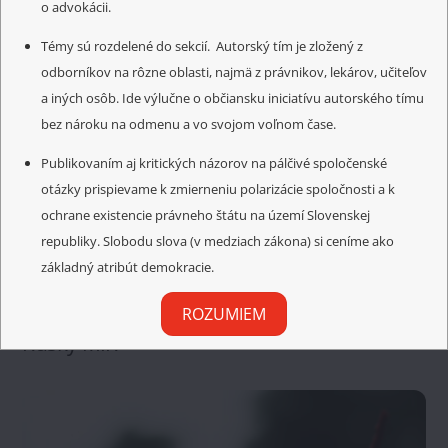
o advokácii.
Témy sú rozdelené do sekcií. Autorský tím je zložený z
odborníkov na rôzne oblasti, najmä z právnikov, lekárov, učiteľov
a iných osôb. Ide výlučne o občiansku iniciatívu autorského tímu
bez nároku na odmenu a vo svojom voľnom čase.
Publikovaním aj kritických názorov na pálčivé spoločenské
otázky prispievame k zmierneniu polarizácie spoločnosti a k
ochrane existencie právneho štátu na území Slovenskej
republiky. Slobodu slova (v medziach zákona) si ceníme ako
základný atribút demokracie.
ROZUMIEM
DOMÁCE SPRÁVY
Ruský MIR