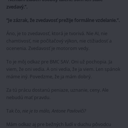
zvedavý.”.
“Je zázrak, že zvedavosť prežije formálne vzdelanie.”.
Áno, je to zvedavosť, ktorá je tvorivá. Nie AI, nie
chamtivosť, nie počítačový výkon, nie ctižiadosť a
ocenenia. Zvedavosť je motorom vedy.
To je môj odkaz pre BMC SAV. Oni už pochopia. Ja
viem, že oni vedia. A oni vedia, že ja viem. Len spánok
máme iný. Povedzme, že ja mám dobrý.
Za tú prácu dostanú peniaze, uznanie, ceny. Ale
nebudú mať pravdu.
Tak čo,
nie je to málo, Antone Pavloviči?
Mám odkaz aj pre bežných ľudí v duchu pôvodcu