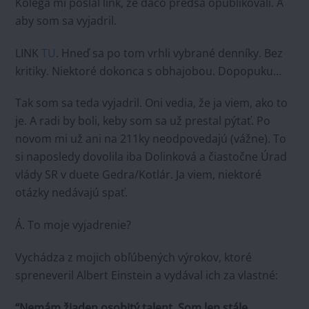
Kolega mi poslal link, že dačo predsa opublikovali. A
aby som sa vyjadril.
LINK
TU
. Hneď sa po tom vrhli vybrané denníky. Bez
kritiky. Niektoré dokonca s obhajobou. Dopopuku…
Tak som sa teda vyjadril. Oni vedia, že ja viem, ako to
je. A radi by boli, keby som sa už prestal pýtať. Po
novom mi už ani na 211ky neodpovedajú (vážne). To
si naposledy dovolila iba Dolinková a čiastočne Úrad
vlády SR v duete Gedra/Kotlár. Ja viem, niektoré
otázky nedávajú spať.
Á. To moje vyjadrenie?
Vychádza z mojich obľúbených výrokov, ktoré
spreneveril Albert Einstein a vydával ich za vlastné:
“Nemám žiaden osobitý talent. Som len stále