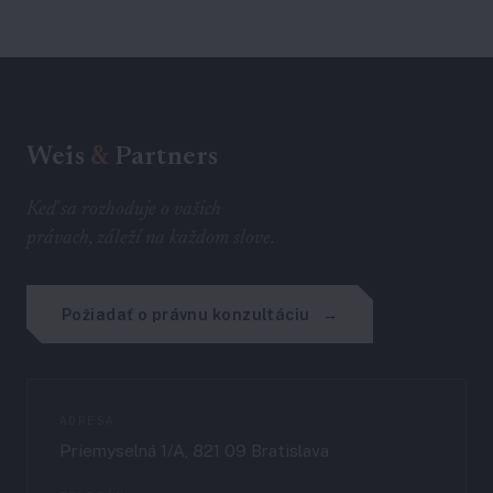
Weis
&
Partners
Keď sa rozhoduje o vašich
právach, záleží na každom slove.
Požiadať o právnu konzultáciu
ADRESA
Priemyselná 1/A, 821 09 Bratislava