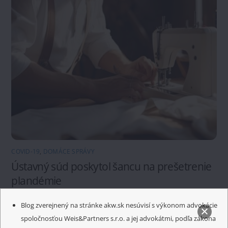
COVID-19
,
DOMÁCE SPRÁVY
Ústavný súd poskytol šancu na prešetrenie
plandémie
Blog zverejnený na stránke akw.sk nesúvisí s výkonom advokácie
spoločnosťou Weis&Partners s.r.o. a jej advokátmi, podľa zákona