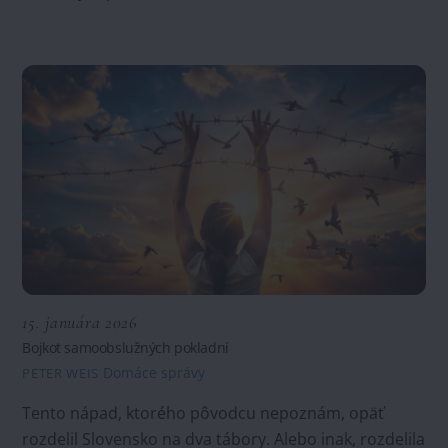
15. januára 2026
Bojkot samoobslužných pokladní
Domáce správy
PETER WEIS
Tento nápad, ktorého pôvodcu nepoznám, opäť
rozdelil Slovensko na dva tábory. Alebo inak, rozdelila