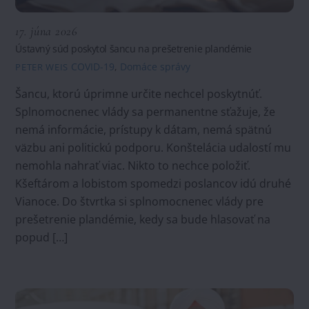
17. júna 2026
Ústavný súd poskytol šancu na prešetrenie plandémie
COVID-19
,
Domáce správy
PETER WEIS
Šancu, ktorú úprimne určite nechcel poskytnúť.
Splnomocnenec vlády sa permanentne sťažuje, že
nemá informácie, prístupy k dátam, nemá spätnú
väzbu ani politickú podporu. Konštelácia udalostí mu
nemohla nahrať viac. Nikto to nechce položiť.
Kšeftárom a lobistom spomedzi poslancov idú druhé
Vianoce. Do štvrtka si splnomocnenec vlády pre
prešetrenie plandémie, kedy sa bude hlasovať na
popud […]