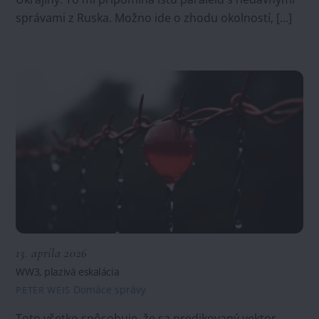
správami z Ruska. Možno ide o zhodu okolností, […]
13. apríla 2026
WW3, plazivá eskalácia
Domáce správy
PETER WEIS
Toto všetko spôsobuje, že sa predikovaný vektor