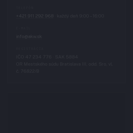
TELEFÓN
+421 911 292 968
· každý deň 9:00 – 16:00
E-MAIL
info@akw.sk
REGISTRÁCIA
IČO 47 234 776 · SAK 5884
OR Mestského súdu Bratislava III, odd. Sro, vl.
č. 76822/B