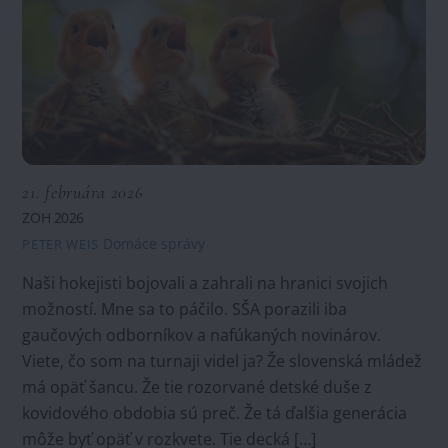
21. februára 2026
ZOH 2026
Domáce správy
PETER WEIS
Naši hokejisti bojovali a zahrali na hranici svojich
možností. Mne sa to páčilo. SŠA porazili iba
gaučových odborníkov a nafúkaných novinárov.
Viete, čo som na turnaji videl ja? Že slovenská mládež
má opäť šancu. Že tie rozorvané detské duše z
kovidového obdobia sú preč. Že tá ďalšia generácia
môže byť opäť v rozkvete. Tie decká […]