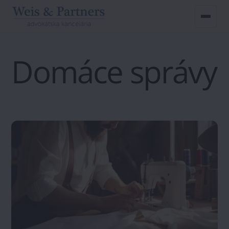
Skip
to
Domáce správy
content