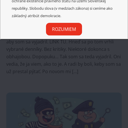
ochrane existencie právneho štátu na území Slovenskej
20. decembra 2025
republiky. Slobodu slova (v medziach zákona) si ceníme ako
BMC SAV a nová štúdia
základný atribút demokracie.
Domáce správy
PETER WEIS
ROZUMIEM
Kolega mi poslal link, že dačo predsa opublikovali. A
aby som sa vyjadril. LINK TU. Hneď sa po tom vrhli
vybrané denníky. Bez kritiky. Niektoré dokonca s
obhajobou. Dopopuku… Tak som sa teda vyjadril. Oni
vedia, že ja viem, ako to je. A radi by boli, keby som sa
už prestal pýtať. Po novom mi […]