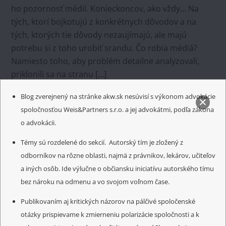
ho pozornosť médií. Konieckoncov, ako vždy… Na
tých, ktorí bojkotujú z konkrétnych dôvodov a na
tých, ktorých tie dôvody nezaujímajú, ale majú
potrebu si z toho urobiť srandu. Čo robia médiá?
Namiesto toho, aby problém detailne analyzovali,
priklonili sa na stranu […]
Blog zverejnený na stránke akw.sk nesúvisí s výkonom advokácie
spoločnosťou Weis&Partners s.r.o. a jej advokátmi, podľa zákona
o advokácii.
Témy sú rozdelené do sekcií. Autorský tím je zložený z
odborníkov na rôzne oblasti, najmä z právnikov, lekárov, učiteľov
a iných osôb. Ide výlučne o občiansku iniciatívu autorského tímu
bez nároku na odmenu a vo svojom voľnom čase.
Publikovaním aj kritických názorov na pálčivé spoločenské
otázky prispievame k zmierneniu polarizácie spoločnosti a k