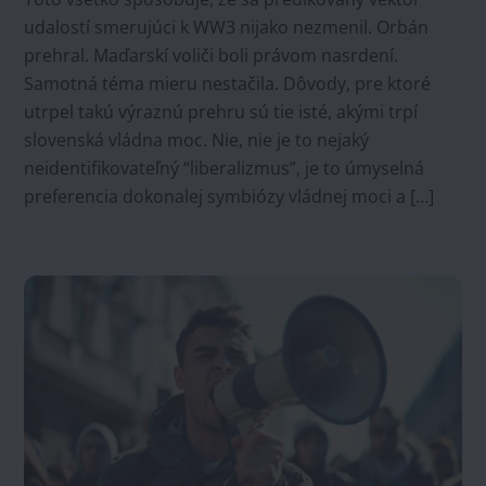
udalostí smerujúci k WW3 nijako nezmenil. Orbán
prehral. Maďarskí voliči boli právom nasrdení.
Samotná téma mieru nestačila. Dôvody, pre ktoré
utrpel takú výraznú prehru sú tie isté, akými trpí
slovenská vládna moc. Nie, nie je to nejaký
neidentifikovateľný “liberalizmus”, je to úmyselná
preferencia dokonalej symbiózy vládnej moci a […]