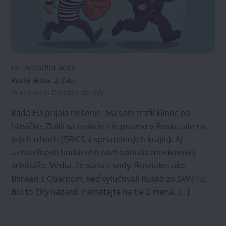
19. decembra 2025
Ruské aktíva, 2. časť
Domáce správy
PETER WEIS
Rada EÚ prijala riešenie. Asi som trafil klinec po
hlavičke. Zľakli sa reakcie nie priamo v Rusku, ale na
iných trhoch (BRICS a spriatelených krajín). Aj
uznateľnosti budúceho rozhodnutia moskovskej
arbitráže. Vedia, že varia z vody. Rovnako, ako
Blinken s Obamom, keď vylučovali Rusko zo SWIFTu.
Bol to číry hazard. Pamätajte na tie 2 mená. […]