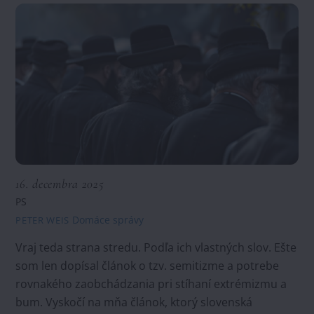
16. decembra 2025
PS
Domáce správy
PETER WEIS
Vraj teda strana stredu. Podľa ich vlastných slov. Ešte
som len dopísal článok o tzv. semitizme a potrebe
rovnakého zaobchádzania pri stíhaní extrémizmu a
bum. Vyskočí na mňa článok, ktorý slovenská