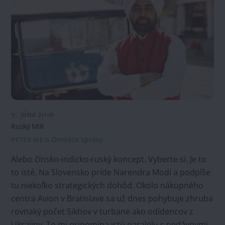
9. júna 2026
Ruský MIR
Domáce správy
PETER WEIS
Alebo čínsko-indicko-ruský koncept. Vyberte si. Je to
to isté. Na Slovensko príde Narendra Modi a podpíše
tu niekoľko strategických dohôd. Okolo nákupného
centra Avion v Bratislave sa už dnes pohybuje zhruba
rovnaký počet Sikhov v turbane ako odídencov z
Ukrajiny. To mi pripomína istú paralelu s nedávnymi