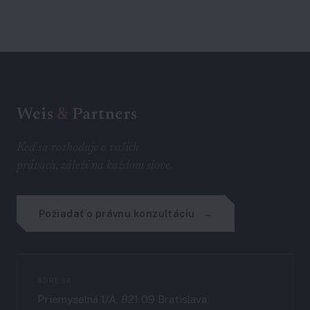
Weis
&
Partners
Keď sa rozhoduje o vašich
právach, záleží na každom slove.
Požiadať o právnu konzultáciu
ADRESA
Priemyselná 1/A, 821 09 Bratislava