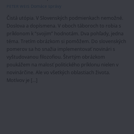
Domáce správy
PETER WEIS
Čistá utópia. V Slovenských podmienkach nemožné.
Doslova a dopísmena. V oboch táboroch to robia s
príklonom k “svojim” hodnotám. Dva pohľady, jedna
téma. Tretím obrázkom si pomôžem. Do slovenských
pomerov sa ho snažia implementovať novinári s
vyštudovanou filozofiou. Štvrtým obrázkom
poukážem na malosť politického príklonu nielen v
novinárčine. Ale vo všetkých oblastiach života.
Motívov je […]