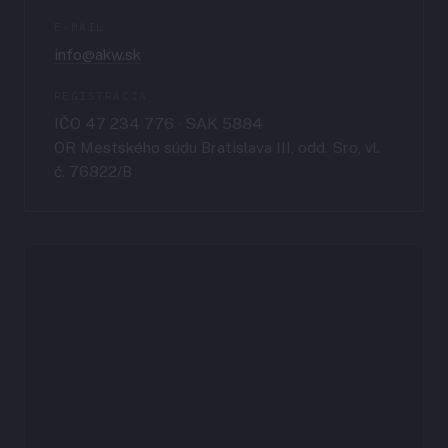
E-MAIL
info@akw.sk
REGISTRÁCIA
IČO 47 234 776 · SAK 5884
OR Mestského súdu Bratislava III, odd. Sro, vl.
č. 76822/B