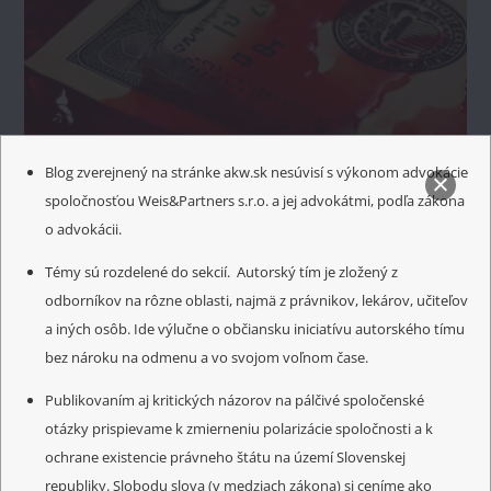
Blog zverejnený na stránke akw.sk nesúvisí s výkonom advokácie
spoločnosťou Weis&Partners s.r.o. a jej advokátmi, podľa zákona
o advokácii.
Témy sú rozdelené do sekcií. Autorský tím je zložený z
ZAHRANIČNÉ SPRÁVY
odborníkov na rôzne oblasti, najmä z právnikov, lekárov, učiteľov
Prečo končí Pax Americana?
a iných osôb. Ide výlučne o občiansku iniciatívu autorského tímu
bez nároku na odmenu a vo svojom voľnom čase.
Publikovaním aj kritických názorov na pálčivé spoločenské
otázky prispievame k zmierneniu polarizácie spoločnosti a k
ochrane existencie právneho štátu na území Slovenskej
republiky. Slobodu slova (v medziach zákona) si ceníme ako