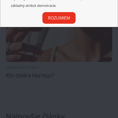
základný atribút demokracie.
ROZUMIEM
ZAHRANIČNÉ SPRÁVY
Kto otvára Hormuz?
Najnovšie články