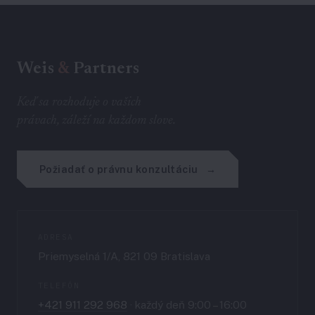
Weis
&
Partners
Keď sa rozhoduje o vašich
právach, záleží na každom slove.
Požiadať o právnu konzultáciu
ADRESA
Priemyselná 1/A, 821 09 Bratislava
TELEFÓN
+421 911 292 968
· každý deň 9:00 – 16:00