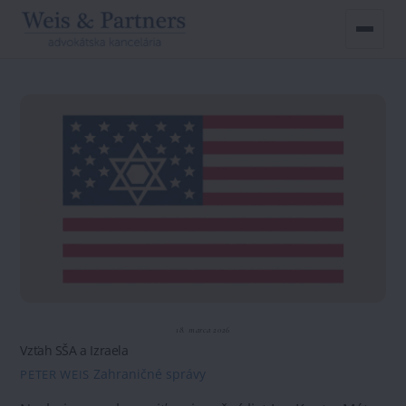
Skip
to
content
18. marca 2026
Vzťah SŠA a Izraela
Zahraničné správy
PETER WEIS