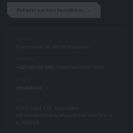
Požiadať o právnu konzultáciu
ADRESA
Priemyselná 1/A, 821 09 Bratislava
TELEFÓN
+421 911 292 968
· každý deň 9:00 – 16:00
E-MAIL
info@akw.sk
REGISTRÁCIA
IČO 47 234 776 · SAK 5884
OR Mestského súdu Bratislava III, odd. Sro, vl.
č. 76822/B