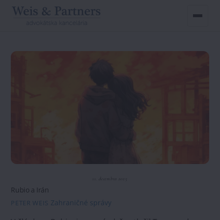
Skip
to
content
11. decembra 2025
Rubio a Irán
Zahraničné správy
PETER WEIS