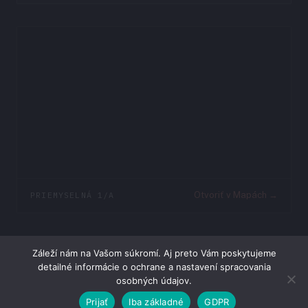
PRIEMYSELNÁ 1/A
Otvoriť v Mapách →
Záleží nám na Vašom súkromí. Aj preto Vám poskytujeme
detailné informácie o ochrane a nastavení spracovania
© 2026 Weis & Partners s.r.o.
osobných údajov.
Blog
·
Zásady spracúvania osobných údajov
·
Poučenie pre
spotrebiteľov
Prijať
Iba základné
GDPR