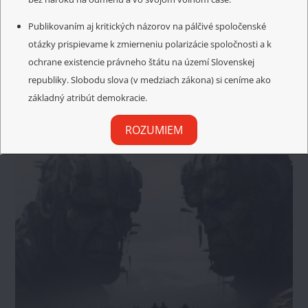
Publikovaním aj kritických názorov na pálčivé spoločenské
otázky prispievame k zmierneniu polarizácie spoločnosti a k
Related Posts
ochrane existencie právneho štátu na území Slovenskej
republiky. Slobodu slova (v medziach zákona) si ceníme ako
základný atribút demokracie.
ROZUMIEM