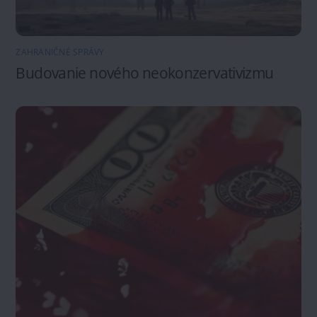
ZAHRANIČNÉ SPRÁVY
Budovanie nového neokonzervativizmu