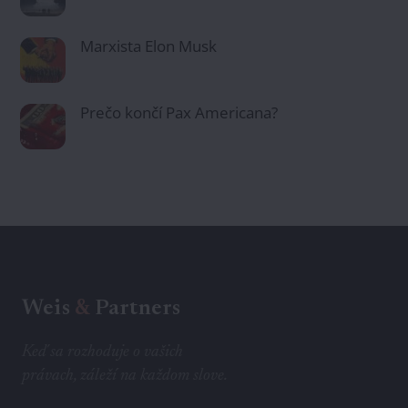
Marxista Elon Musk
Prečo končí Pax Americana?
Weis
&
Partners
Keď sa rozhoduje o vašich
právach, záleží na každom slove.