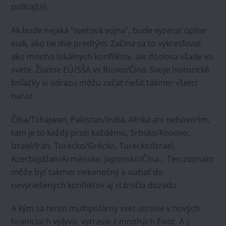
policajta).
Ak bude nejaká “svetová vojna”, bude vyzerať úplne
inak, ako tie dve predtým. Začína sa to vykresľovať
ako mnoho lokálnych konfliktov, ale doslova všade vo
svete. Žiadne EÚ/SŠA vs Rusko/Čína. Svoje historické
boľačky si odrazu môžu začať riešiť takmer všetci
naraz.
Čína/Tchajwan, Pakistan/India, Afrika ani nehovorím,
tam je to každý proti každému, Srbsko/Kosovo,
Izrael/Irán, Turecko/Grécko, Turecko/Izrael,
Azerbajdžan/Arménsko, Japonsko/Čína… Ten zoznam
môže byť takmer nekonečný a siahať do
nevyriešených konfliktov aj stáročia dozadu.
A kým sa tento multipolárny svet utrasie v nových
hraniciach vplyvu, vytrasie z mnohých život. A z