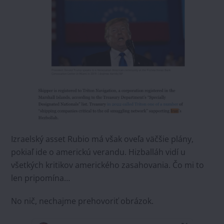
Izraelský asset Rubio má však oveľa väčšie plány,
pokiaľ ide o americkú verandu. Hizballáh vidí u
všetkých kritikov amerického zasahovania. Čo mi to
len pripomína…
No nič, nechajme prehovoriť obrázok.