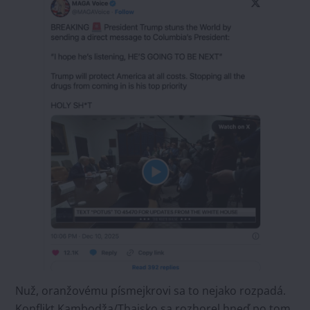
Nuž, oranžovému písmejkrovi sa to nejako rozpadá.
Konflikt Kambodža/Thajsko sa rozhorel hneď po tom,