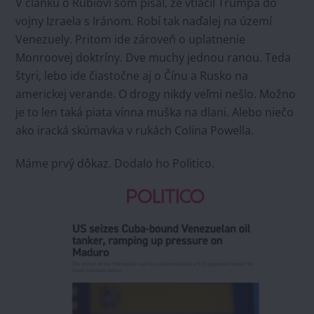
V článku o Rubiovi som písal, že vtlačil Trumpa do
vojny Izraela s Iránom. Robí tak naďalej na území
Venezuely. Pritom ide zároveň o uplatnenie
Monroovej doktríny. Dve muchy jednou ranou. Teda
štyri, lebo ide čiastočne aj o Čínu a Rusko na
americkej verande. O drogy nikdy veľmi nešlo. Možno
je to len taká piata vínna muška na dlani. Alebo niečo
ako iracká skúmavka v rukách Colina Powella.
Máme prvý dôkaz. Dodalo ho Politico.