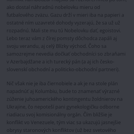
ako dostal náhradnú nobelovku mieru od
futbalového zväzu. Gazu drží v mieri iba na papieri a
ostatné ním uzavreté dohody vyzerajú, že sa už už
rozpadnú. Mali ste mu tú Nobelovku dať, egoistovi.
Lebo teraz vám z čírej pomsty dôchodca zapáli aj
svoju verandu, aj celý Blízky východ. Čoho sa
samozrejme nevedia dočkať obchodníci so zbraňami
v Azerbajdžane a ich turecký pán (a aj ich česko-
slovenskí obchodní a politicko-obchodní partneri).
Nič však nie je iba čiernobiele a ak je na stole plán
napadnúť aj Kolumbiu, bude to znamenať výrazné
zúženie juhoamerického kontingentu žoldnierov na
Ukrajine, čo nepoteší pani gynekologičku odborne
riadiacu svoj komisionálny orgán. Čím bližšie je
konflikt vo Venezuele, tým viac sa ukazujú jasnejšie
obrysy staronových konfliktov (už bez svetového