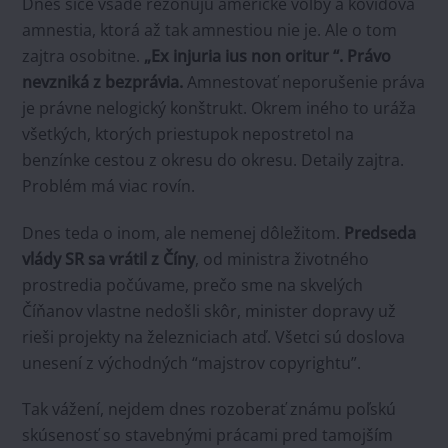
Dnes síce všade rezonujú americké voľby a kovidová
amnestia, ktorá až tak amnestiou nie je. Ale o tom
zajtra osobitne.
„Ex injuria ius non oritur “.
Právo
nevzniká z bezprávia.
Amnestovať neporušenie práva
je právne nelogický konštrukt. Okrem iného to uráža
všetkých, ktorých priestupok nepostretol na
benzínke cestou z okresu do okresu. Detaily zajtra.
Problém má viac rovín.
Dnes teda o inom, ale nemenej dôležitom.
Predseda
vlády SR sa vrátil z Číny
, od ministra životného
prostredia počúvame, prečo sme na skvelých
Číňanov vlastne nedošli skôr, minister dopravy už
rieši projekty na železniciach atď. Všetci sú doslova
unesení z východných “majstrov copyrightu”.
Tak vážení, nejdem dnes rozoberať známu poľskú
skúsenosť so stavebnými prácami pred tamojším