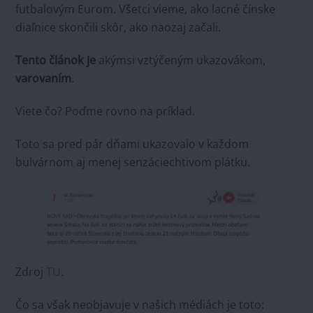
futbalovým Eurom. Všetci vieme, ako lacné čínske
diaľnice skončili skôr, ako naozaj začali.
Tento článok je
akýmsi vztýčeným ukazovákom,
varovaním
.
Viete čo? Poďme rovno na príklad.
Toto sa pred pár dňami ukazovalo v každom
bulvárnom aj menej senzáciechtivom plátku.
Zdroj
TU
.
Čo sa však neobjavuje v našich médiách je toto: