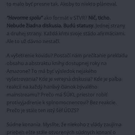
to malo byť presne tak. Akoby to niekto plánoval.
“Hovorme spolu”
ako formát v STVR?
Nič, ticho.
Nebude žiadna diskusia.
Budú statusy.
Jednej strany
a druhej strany. Každá kŕmi svoje stádo afirmáciami.
Ale to už dávno nestačí.
A vyšetrenie kovidu? Postačí nám prečítanie prekladu
obsahu a abstraktu knihy dostupnej roky na
Amazone? To má byť výsledok nejakého
vyšetrovania? Kde je verejná diskusia? Kde je paľba
reakcií na každý hanlivý článok bývalého
mainstreamu? Prečo má ŚÚKL priestor robiť
protivyjadrenie k splnomocnencovi? Bez reakcie.
Prečo je stále ten istý šéf ÚDZS?
Súdne konania. Myslíte, že niekoho z vlády zaujíma
priebeh ešte stále otvorených súdnych konaní o