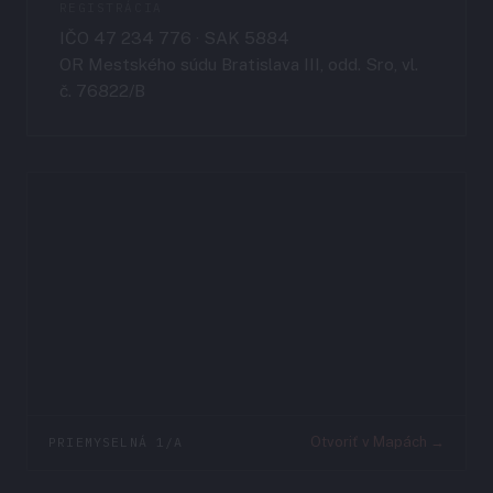
REGISTRÁCIA
IČO 47 234 776 · SAK 5884
OR Mestského súdu Bratislava III, odd. Sro, vl.
č. 76822/B
PRIEMYSELNÁ 1/A
Otvoriť v Mapách →