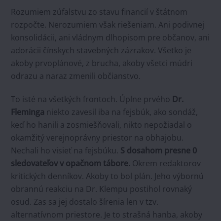
Rozumiem zúfalstvu zo stavu financií v štátnom
rozpočte. Nerozumiem však riešeniam. Ani podivnej
konsolidácii, ani vládnym dlhopisom pre občanov, ani
adorácii čínskych stavebných zázrakov. Všetko je
akoby prvoplánové, z brucha, akoby všetci múdri
odrazu a naraz zmenili občianstvo.
To isté na všetkých frontoch. Úplne prvého
Dr.
Fleminga
niekto zavesil iba na fejsbúk, ako sondáž,
keď ho hanili a zosmiešňovali, nikto nepožiadal o
okamžitý verejnoprávny priestor na obhajobu.
Nechali ho visieť na fejsbúku.
S dosahom presne 0
sledovateľov v opačnom tábore.
Okrem redaktorov
kritických denníkov. Akoby to bol plán. Jeho výbornú
obrannú reakciu na Dr. Klempu postihol rovnaký
osud. Zas sa jej dostalo šírenia len v tzv.
alternatívnom priestore. Je to strašná hanba, akoby