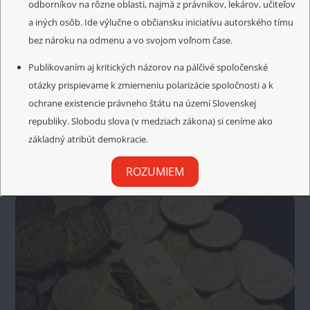
odborníkov na rôzne oblasti, najmä z právnikov, lekárov, učiteľov
a iných osôb. Ide výlučne o občiansku iniciatívu autorského tímu
bez nároku na odmenu a vo svojom voľnom čase.
Pravda sa vždy vyjaví
Cerebrálna cievna trombóza po vakcinácii
Publikovaním aj kritických názorov na pálčivé spoločenské
otázky prispievame k zmierneniu polarizácie spoločnosti a k
ochrane existencie právneho štátu na území Slovenskej
republiky. Slobodu slova (v medziach zákona) si ceníme ako
základný atribút demokracie.
Related Posts
ROZUMIEM