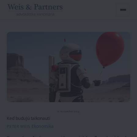
Skip
to
content
6. novembra 2024
Keď budujú taikonauti
Ekonomika
PETER WEIS