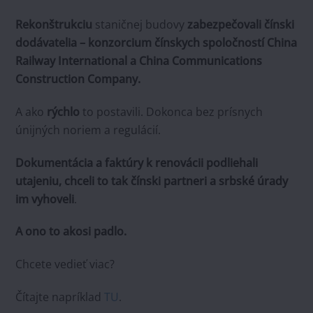
Rekonštrukciu
staničnej budovy
zabezpečovali čínski
dodávatelia – konzorcium čínskych spoločností China
Railway International a China Communications
Construction Company.
A ako
rýchlo
to postavili. Dokonca bez prísnych
únijných noriem a regulácií.
Dokumentácia a faktúry k renovácii podliehali
utajeniu, chceli to tak čínski partneri a srbské úrady
im vyhoveli
.
A ono to akosi padlo.
Chcete vedieť viac?
Čítajte napríklad
TU
.