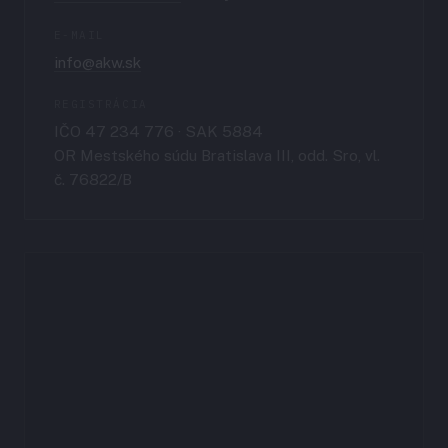
E-MAIL
info@akw.sk
REGISTRÁCIA
IČO 47 234 776 · SAK 5884
OR Mestského súdu Bratislava III, odd. Sro, vl.
č. 76822/B