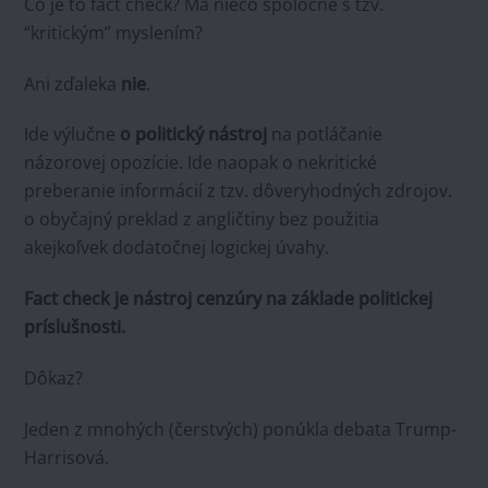
Čo je to fact check? Má niečo spoločné s tzv.
“kritickým” myslením?
Ani zďaleka
nie
.
Ide výlučne
o politický nástroj
na potláčanie
názorovej opozície. Ide naopak o nekritické
preberanie informácií z tzv. dôveryhodných zdrojov.
o obyčajný preklad z angličtiny bez použitia
akejkoľvek dodatočnej logickej úvahy.
Fact check je nástroj cenzúry na základe politickej
príslušnosti.
Dôkaz?
Jeden z mnohých (čerstvých) ponúkla debata Trump-
Harrisová.