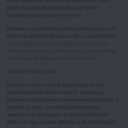
Všetko ostatné je hra so slovíčkami. Cieľom bolo
jediné. Aby sa to dalo politicky použiť proti
politickému oponentovi Harrisovej.
Haiťania a iní prisťahovalci jedia samozrejme aj iné.
Mačky nie sú určite ich prvou voľbou. Napríklad TU:
https://thefederalist.com/2024/09/10/exclusive-
police-audio-report-confirm-haitian-goose-hunting-
in-ohio-they-all-had-geese-in-their-hands/
Ukradnú trebárs aj hus.
O tomto je ten fact check. Nový pojem, ktorým
indoktrinujú Vaše deti na školách. Zneužíva sa
informačná prehltenosť internetového prostredia. A
spolieha sa na to, že ľudia čítajú len nadpisy,
maximálne prvý odstavec. A video? Zašlo to tak
ďaleko, že dajú aj video. Nečaká sa, že niekto vydrží