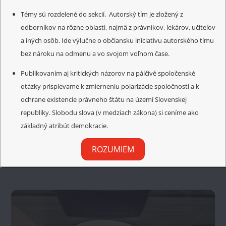
Záver 2: Choďte sa porozprávať s riaditeľmi škôl,
Témy sú rozdelené do sekcií. Autorský tím je zložený z
ktoré navštevujú vaše deti, kým je ešte čas. Inak
odborníkov na rôzne oblasti, najmä z právnikov, lekárov, učiteľov
prídete o ĎALŠIU generáciu.
a iných osôb. Ide výlučne o občiansku iniciatívu autorského tímu
bez nároku na odmenu a vo svojom voľnom čase.
Kovid vakcína a úmrtia v Austrálii
Publikovaním aj kritických názorov na pálčivé spoločenské
Konsolidácia verejných financií – hra so
otázky prispievame k zmierneniu polarizácie spoločnosti a k
slovenskou štátnosťou
ochrane existencie právneho štátu na území Slovenskej
republiky. Slobodu slova (v medziach zákona) si ceníme ako
základný atribút demokracie.
ROZUMIEM
Related Posts