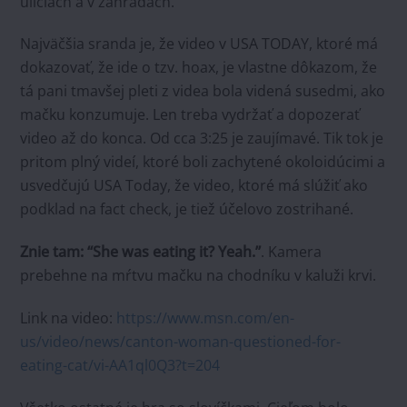
uliciach a v záhradách.
Najväčšia sranda je, že video v USA TODAY, ktoré má
dokazovať, že ide o tzv. hoax, je vlastne dôkazom, že
tá pani tmavšej pleti z videa bola videná susedmi, ako
mačku konzumuje. Len treba vydržať a dopozerať
video až do konca. Od cca 3:25 je zaujímavé. Tik tok je
pritom plný videí, ktoré boli zachytené okoloidúcimi a
usvedčujú USA Today, že video, ktoré má slúžiť ako
podklad na fact check, je tiež účelovo zostrihané.
Znie tam: “She was eating it? Yeah.”
. Kamera
prebehne na mŕtvu mačku na chodníku v kaluži krvi.
Link na video:
https://www.msn.com/en-
us/video/news/canton-woman-questioned-for-
eating-cat/vi-AA1ql0Q3?t=204