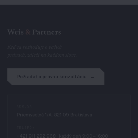
Weis
&
Partners
Keď sa rozhoduje o vašich
právach, záleží na každom slove.
Požiadať o právnu konzultáciu
ADRESA
Priemyselná 1/A, 821 09 Bratislava
TELEFÓN
+421 911 292 968
· každý deň 9:00 – 16:00