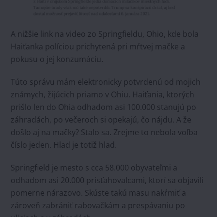
A nižšie link na video zo Springfieldu, Ohio, kde bola
Haiťanka políciou prichytená pri mŕtvej mačke a
pokusu o jej konzumáciu.
Túto správu mám elektronicky potvrdenú od mojich
známych, žijúcich priamo v Ohiu. Haiťania, ktorých
prišlo len do Ohia odhadom asi 100.000 stanujú po
záhradách, po večeroch si opekajú, čo nájdu. A že
došlo aj na mačky? Stalo sa. Zrejme to nebola voľba
číslo jeden. Hlad je totiž hlad.
Springfield je mesto s cca 58.000 obyvateľmi a
odhadom asi 20.000 prisťahovalcami, ktorí sa objavili
pomerne nárazovo. Skúste takú masu nakŕmiť a
zároveň zabrániť rabovačkám a prespávaniu po